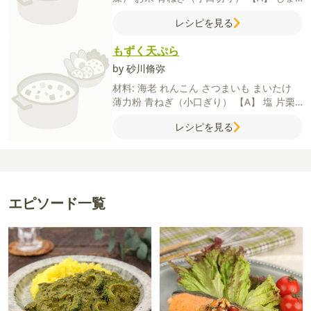
うゆ
鯛出汁の素
みりん
砂糖
レシピを見る
もずく天ぷら
by 砂川脩弥
材料:
海老
れんこん
さつまいも
まいたけ
薄力粉
青ねぎ（小口ぎり）
【A】
塩
片栗
粉
【B】
卵液
冷水
もずく（三杯酢）
薄力
レシピを見る
粉（ふるっておく）
エピソード一覧