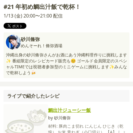
#21 年初め鯛出汁飯で乾杯！
1/13 (金) 20:00〜21:00 配信
砂川脩弥
めんそーれ！脩弥酒場
沖縄出身の砂川脩弥さんがお酒にあう沖縄料理作りに挑戦します
✨ 番組限定のレシピカード販売も😊 ゴールド会員限定のスペシ
ャルTIMEでは視聴者参加型のミニゲームに挑戦します✨みんな
で乾杯しよう🍻
ライブで紹介したレシピ
鯛出汁ジューシー飯
by 砂川脩弥
材料:
豚肉こま切れ
にんじん
ひじき（乾
燥）
お米
青ねぎ（小口切り）
【A】
しょ