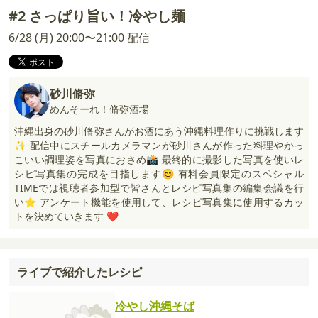
#2 さっぱり旨い！冷やし麺
6/28 (月) 20:00〜21:00 配信
砂川脩弥
めんそーれ！脩弥酒場
沖縄出身の砂川脩弥さんがお酒にあう沖縄料理作りに挑戦します
✨ 配信中にスチールカメラマンが砂川さんが作った料理やかっ
こいい調理姿を写真におさめ📸 最終的に撮影した写真を使いレ
シピ写真集の完成を目指します😊 有料会員限定のスペシャル
TIMEでは視聴者参加型で皆さんとレシピ写真集の編集会議を行
い⭐️ アンケート機能を使用して、レシピ写真集に使用するカッ
トを決めていきます ❤️
ライブで紹介したレシピ
冷やし沖縄そば