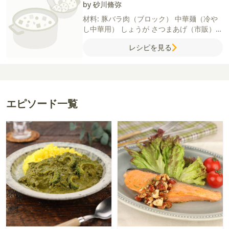
by 砂川脩弥
材料:
豚バラ肉（ブロック）
中華麺（冷や
し中華用）
しょうが
さつまあげ（市販）
青ねぎ
紅しょうが
【A】
酒
しょうゆ
砂糖
レシピを見る
【B】
水
めんつゆ（3倍濃縮）
味噌
牛乳
エピソード一覧