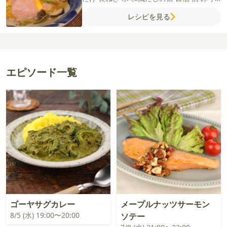
ん
しょうが(すりおろし)
片栗粉
水
ごはん
レシピを見る
サラダ油
エピソード一覧
ゴーヤサグカレー
メープルナッツサーモン
8/5 (水) 19:00〜20:00
ソテー