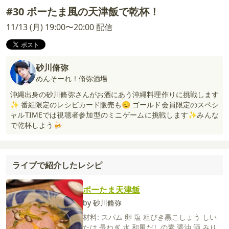
#30 ポーたま風の天津飯で乾杯！
11/13 (月) 19:00〜20:00 配信
砂川脩弥
めんそーれ！脩弥酒場
沖縄出身の砂川脩弥さんがお酒にあう沖縄料理作りに挑戦します
✨ 番組限定のレシピカード販売も😊 ゴールド会員限定のスペシ
ャルTIMEでは視聴者参加型のミニゲームに挑戦します✨みんな
で乾杯しよう🍻
ライブで紹介したレシピ
ポーたま天津飯
by 砂川脩弥
材料:
スパム
卵
塩
粗びき黒こしょう
しい
たけ
長ねぎ
水
和風だしの素
醤油
酒
みり