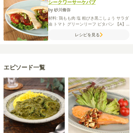
シークワーサーケバブ
by 砂川脩弥
材料:
鶏もも肉
塩
粗びき黒こしょう
サラダ
油
トマト
グリーンリーフ
ピタパン
【A】
ヨーグルト
カレー粉
にんにく（すりおろ
レシピを見る
し）
パプリカパウダー
シークワーサー
【B】
ケチャップ
ウスターソース
にんにく
（すりおろし）
エピソード一覧