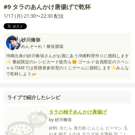
#9 タラのあんかけ唐揚げで乾杯
1/17 (月) 21:30〜22:30 配信
砂川脩弥
めんそーれ！脩弥酒場
沖縄出身の砂川脩弥さんがお酒にあう沖縄料理作りに挑戦します
✨ 番組限定のレシピカード販売も😊 ゴールド会員限定のスペシ
ャルTIMEでは視聴者参加型のミニゲームに挑戦します✨みんな
で乾杯しよう🍻
ライブで紹介したレシピ
タラの柚子あんかけ唐揚げ
by 砂川脩弥
材料:
生たら
薄力粉
にんじん
ピーマン
玉
ねぎ
柚子
えのき
サラダ油
片栗粉
塩
こし