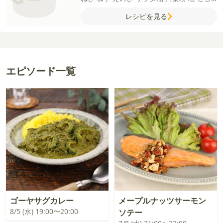
ょう
【A】
水
みりん
砂糖
しょうゆ
和風だ
レシピを見る
しの素
エピソード一覧
ゴーヤサグカレー
メープルナッツサーモン
8/5 (水) 19:00〜20:00
ソテー