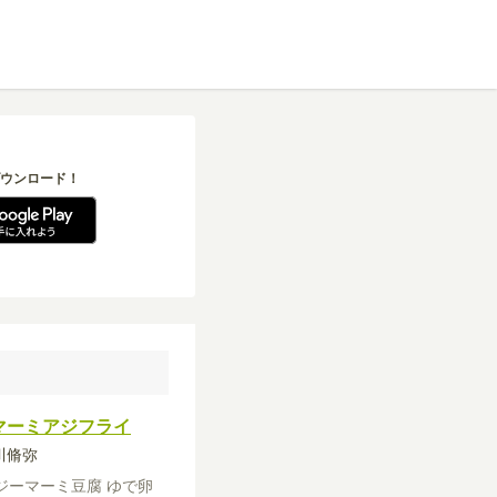
ウンロード！
マーミアジフライ
砂川脩弥
ジーマーミ豆腐
ゆで卵