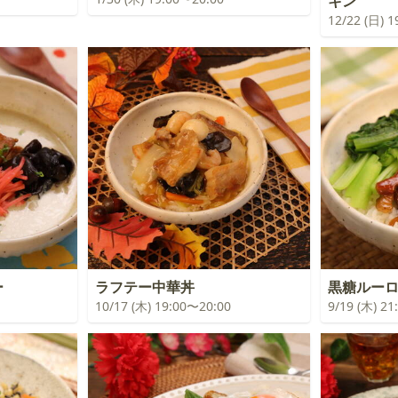
キン
12/22 (日) 
ー
ラフテー中華丼
黒糖ルー
10/17 (木) 19:00〜20:00
9/19 (木) 2