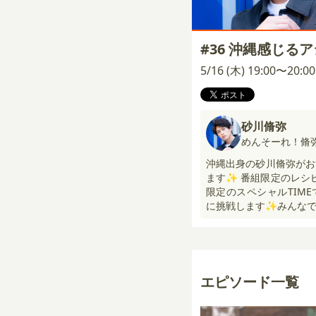
#36 沖縄感じる
5/16 (木) 19:00〜20:
砂川脩弥
めんそーれ！脩
沖縄出身の砂川脩弥がお
ます✨ 番組限定のレシ
限定のスペシャルTIM
に挑戦します✨みんなで
エピソード一覧