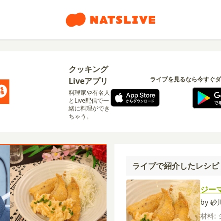
クッキング
ライブを見るなら今すぐダ
Liveアプリ
料理家や有名人
とLive配信で一
緒に料理ができ
ちゃう。
ライブで紹介したレシピ
ジー
by 
材料: