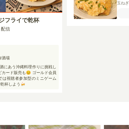
玉ね
ン粉
粒）
アジフライで乾杯
ラダ
ツ
00 配信
弥酒場
酒にあう沖縄料理作りに挑戦し
ピカード販売も😊 ゴールド会員
Eでは視聴者参加型のミニゲーム
乾杯しよう🍻