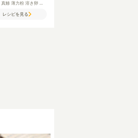
ぎ
真鯵
薄力粉
溶き卵
パ
【A】
牛乳
コンソメ（顆
レシピを見る
塩
青ねぎ（小口切り）
サ
油
【付け合わせ】
キャベ