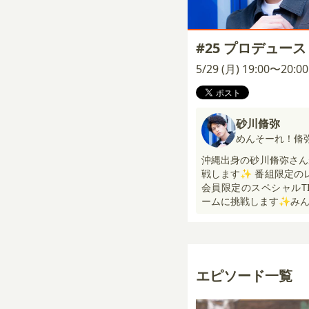
#25 プロデュー
5/29 (月) 19:00〜20:
砂川脩弥
めんそーれ！脩
沖縄出身の砂川脩弥さん
戦します✨ 番組限定の
会員限定のスペシャルT
ームに挑戦します✨みん
エピソード一覧