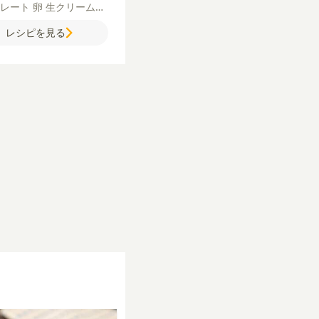
コレート
卵
生クリーム
％）
黒糖
アールグレイ
レシピを見る
）