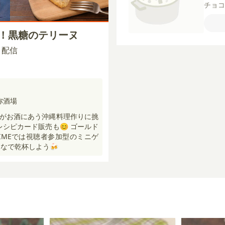
チョ
（35
（茶葉
ス！黒糖のテリーヌ
00 配信
弥酒場
がお酒にあう沖縄料理作りに挑
レシピカード販売も😊 ゴールド
IMEでは視聴者参加型のミニゲ
なで乾杯しよう🍻