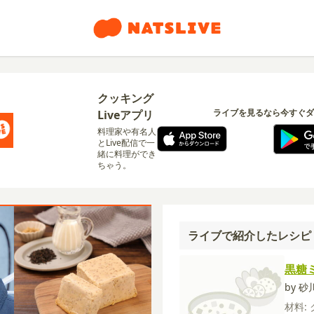
クッキング
ライブを見るなら今すぐダ
Liveアプリ
料理家や有名人
とLive配信で一
緒に料理ができ
ちゃう。
ライブで紹介したレシピ
黒糖
by 
材料: