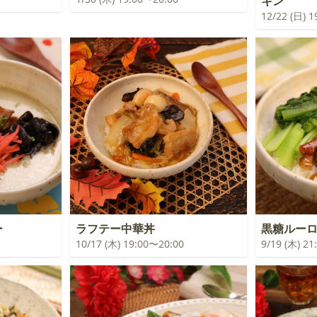
キン
12/22 (日) 
ー
ラフテー中華丼
黒糖ルー
10/17 (木) 19:00〜20:00
9/19 (木) 2