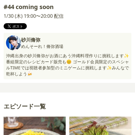
#44 coming soon
1/30 (木) 19:00〜20:00 配信
砂川脩弥
めんそーれ！脩弥酒場
沖縄出身の砂川脩弥がお酒にあう沖縄料理作りに挑戦します✨
番組限定のレシピカード販売も😊 ゴールド会員限定のスペシャ
ルTIMEでは視聴者参加型のミニゲームに挑戦します✨みんなで
乾杯しよう🍻
エピソード一覧