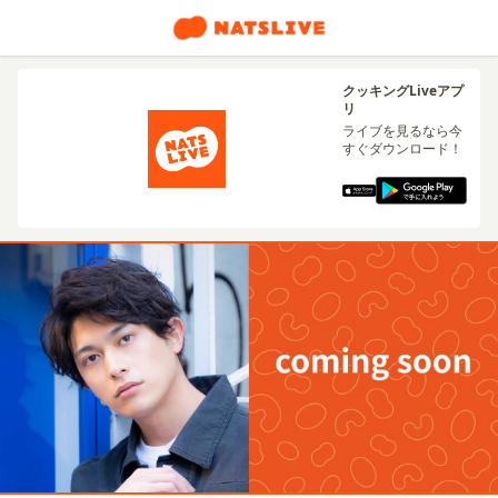
クッキングLiveアプ
リ
ライブを見るなら今
すぐダウンロード！