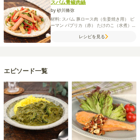
スパム青椒肉絲
by 砂川脩弥
材料:
スパム
豚ロース肉（生姜焼き用）
ピ
ーマン
パプリカ（赤）
たけのこ（水煮）
片栗粉
サラダ油
ごま油
【A】
しょうが
レシピを見る
（すりおろし）
にんにく（すりおろし）
酒
しょうゆ
【B】
オイスターソース
酒
しょ
うゆ
みりん
砂糖
鶏ガラスープの素（顆
粒）
エピソード一覧