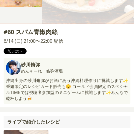
#60 スパム青椒肉絲
6/14 (日) 21:00〜22:00 配信
砂川脩弥
めんそーれ！脩弥酒場
沖縄出身の砂川脩弥がお酒にあう沖縄料理作りに挑戦します✨
番組限定のレシピカード販売も😊 ゴールド会員限定のスペシャ
ルTIMEでは視聴者参加型のミニゲームに挑戦します✨みんなで
乾杯しよう🍻
ライブで紹介したレシピ