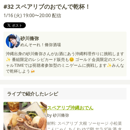
#32 スペアリブのおでんで乾杯！
1/16 (火) 19:00〜20:00 配信
砂川脩弥
めんそーれ！脩弥酒場
沖縄出身の砂川脩弥さんがお酒にあう沖縄料理作りに挑戦します
✨ 番組限定のレシピカード販売も😊 ゴールド会員限定のスペシ
ャルTIMEでは視聴者参加型のミニゲームに挑戦します✨みんな
で乾杯しよう🍻
ライブで紹介したレシピ
スペアリブ沖縄おでん
by 砂川脩弥
材料:
スペアリブ
大根
ソーセージ
小松菜
こんにゃく
ちくわ
ゆで卵
サラダ油
酒
水