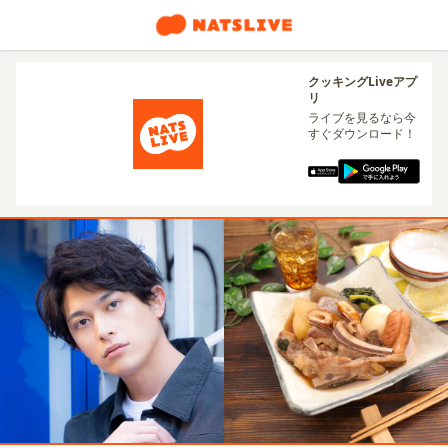
クッキングLiveアプ
リ
ライブを見るなら今
すぐダウンロード！