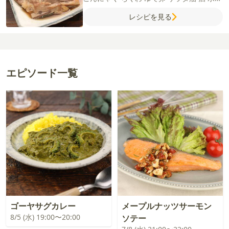
和風だしの素
練りからし
【A】
水
しょう
レシピを見る
ゆ
みりん
砂糖
エピソード一覧
ゴーヤサグカレー
メープルナッツサーモン
8/5 (水) 19:00〜20:00
ソテー