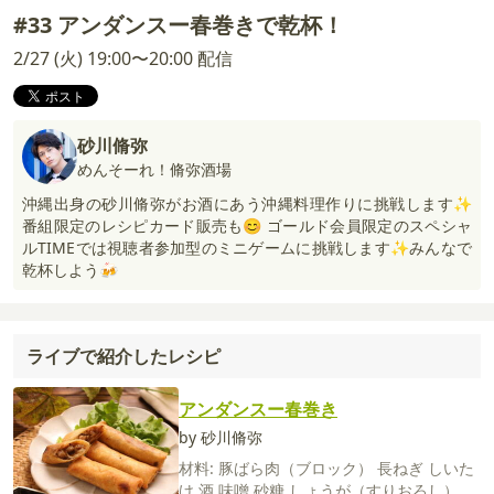
#33 アンダンスー春巻きで乾杯！
2/27 (火) 19:00〜20:00 配信
砂川脩弥
めんそーれ！脩弥酒場
沖縄出身の砂川脩弥がお酒にあう沖縄料理作りに挑戦します✨
番組限定のレシピカード販売も😊 ゴールド会員限定のスペシャ
ルTIMEでは視聴者参加型のミニゲームに挑戦します✨みんなで
乾杯しよう🍻
ライブで紹介したレシピ
アンダンスー春巻き
by 砂川脩弥
材料:
豚ばら肉（ブロック）
長ねぎ
しいた
け
酒
味噌
砂糖
しょうが（すりおろし）
サ