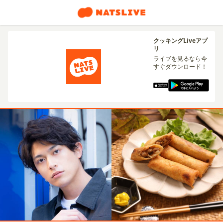
クッキングLiveアプ
リ
ライブを見るなら今
すぐダウンロード！