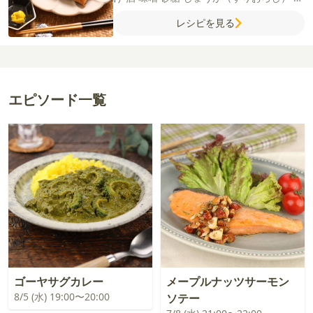
ラダ油
くるみ
春巻きの皮
【A】
【B】
薄
レシピを見る
力粉
水
エピソード一覧
ゴーヤサグカレー
メープルナッツサーモン
8/5 (水) 19:00〜20:00
ソテー