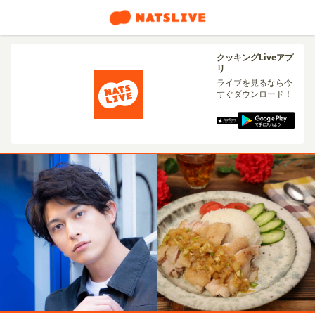
クッキングLiveアプ
リ
ライブを見るなら今
すぐダウンロード！