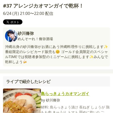
#37 アレンジカオマンガイで乾杯！
6/24 (月) 21:00〜22:00 配信
砂川脩弥
めんそーれ！脩弥酒場
沖縄出身の砂川脩弥がお酒にあう沖縄料理作りに挑戦します✨
番組限定のレシピカード販売も😊 ゴールド会員限定のスペシャ
ルTIMEでは視聴者参加型のミニゲームに挑戦します✨みんなで
乾杯しよう🍻
ライブで紹介したレシピ
島らっきょうカオマンガイ
by 砂川脩弥
材料:
島らっきょう漬け
長ねぎ
しょうが
鶏
もも肉
きゅうり
トマト
固めに炊いたご飯