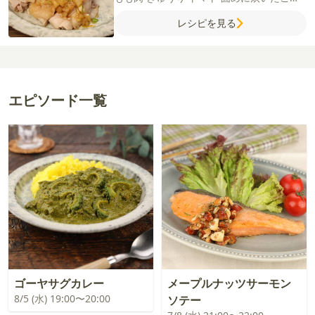
【A】
水
鶏がらスープの素
酒
【B】
しょ
レシピを見る
うゆ
酢
砂糖
にんにく（すりおろし）
オイ
スターソース
エピソード一覧
ゴーヤサグカレー
メープルナッツサーモン
8/5 (水) 19:00〜20:00
ソテー