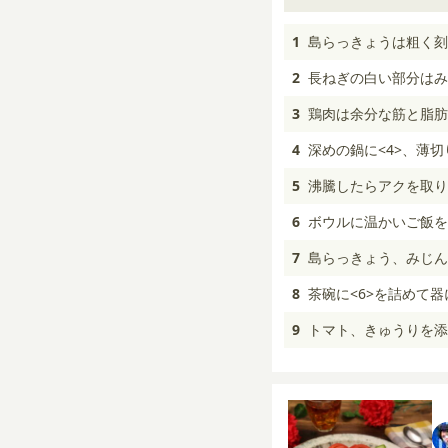
1
島らっきょうは粗く刻
2
長ねぎの白い部分はみ
3
鶏肉は余分な筋と脂肪
4
深めの鍋に<4>、薄
5
沸騰したらアクを取り
6
ボウルに温かいご飯を
7
島らっきょう、みじん
8
茶碗に<6>を詰めて
9
トマト、きゅうりを添