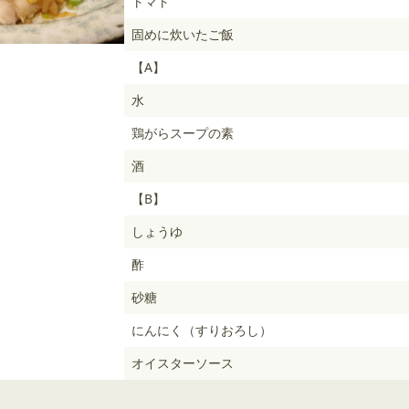
トマト
固めに炊いたご飯
【A】
水
鶏がらスープの素
酒
【B】
しょうゆ
酢
砂糖
にんにく（すりおろし）
オイスターソース