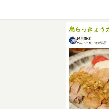
島らっきょう
砂川脩弥
めんそーれ！脩弥酒場