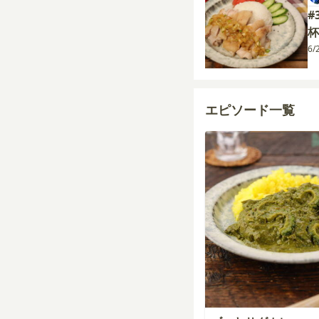
#
杯
6/
エピソード一覧