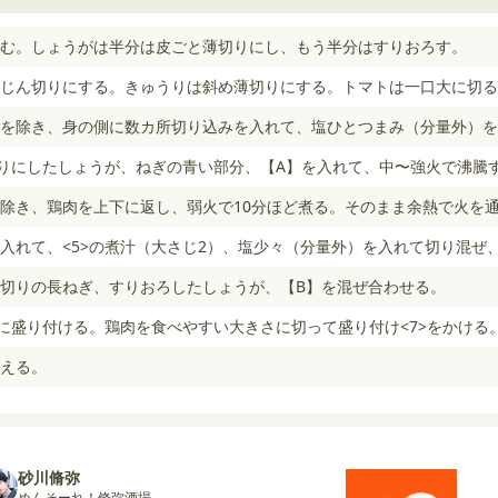
む。しょうがは半分は皮ごと薄切りにし、もう半分はすりおろす。
じん切りにする。きゅうりは斜め薄切りにする。トマトは一口大に切る
を除き、身の側に数カ所切り込みを入れて、塩ひとつまみ（分量外）を
切りにしたしょうが、ねぎの青い部分、【A】を入れて、中〜強火で沸騰
除き、鶏肉を上下に返し、弱火で10分ほど煮る。そのまま余熱で火を
入れて、<5>の煮汁（大さじ2）、塩少々（分量外）を入れて切り混ぜ
切りの長ねぎ、すりおろしたしょうが、【B】を混ぜ合わせる。
器に盛り付ける。鶏肉を食べやすい大きさに切って盛り付け<7>をかける
える。
砂川脩弥
めんそーれ！脩弥酒場