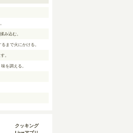
。
揉み込む。
するまで火にかける。
通す。
、味を調える。
。
クッキング
Liveアプリ