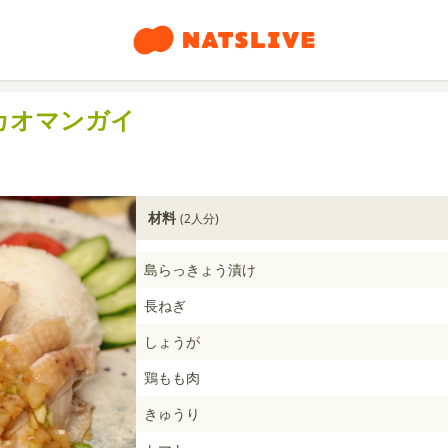
カオマンガイ
材料
(2人分)
島らっきょう漬け
長ねぎ
しょうが
鶏もも肉
きゅうり