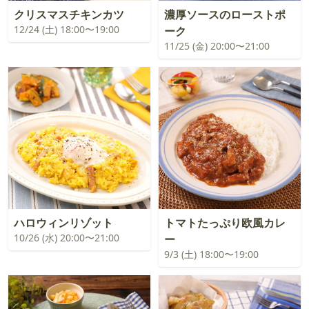
クリスマスチキンカツ
濃厚ソースのローストポ
12/24 (土) 18:00〜19:00
ーク
11/25 (金) 20:00〜21:00
ハロウィンリゾット
トマトたっぷり欧風カレ
10/26 (水) 20:00〜21:00
ー
9/3 (土) 18:00〜19:00