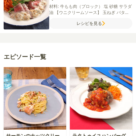
材料:
牛もも肉（ブロック）
塩
砂糖
サラダ
油
【ウニクリームソース】
玉ねぎ
バター
薄力粉
牛乳
コンソメ（顆粒）
ウニ
【付け
レシピを見る
合わせ】
じゃがいも
にんじん
粒マスター
ド
はちみつ
クレソン
塩
塩
マッシュルーム
エピソード一覧
サーモンのナッツクリー
ラタトゥイユハンバーグ