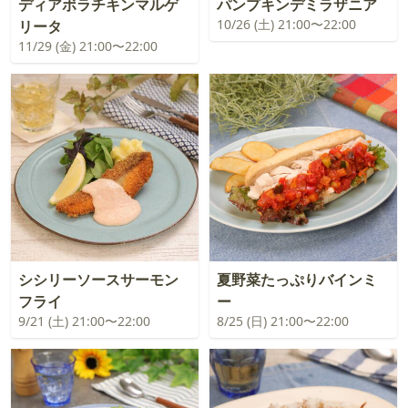
ディアボラチキンマルゲ
パンプキンデミラザニア
10/26 (土) 21:00〜22:00
リータ
11/29 (金) 21:00〜22:00
シシリーソースサーモン
夏野菜たっぷりバインミ
フライ
ー
9/21 (土) 21:00〜22:00
8/25 (日) 21:00〜22:00