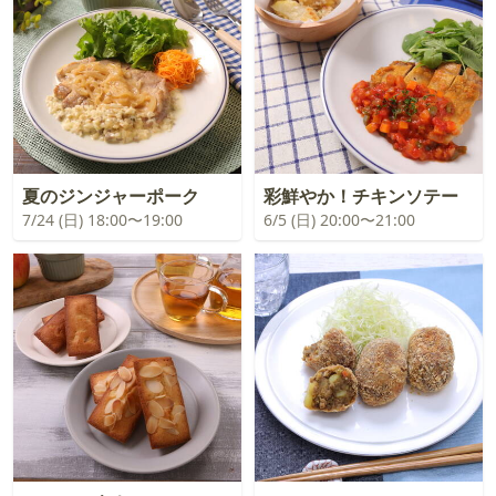
夏のジンジャーポーク
彩鮮やか！チキンソテー
7/24 (日) 18:00〜19:00
6/5 (日) 20:00〜21:00