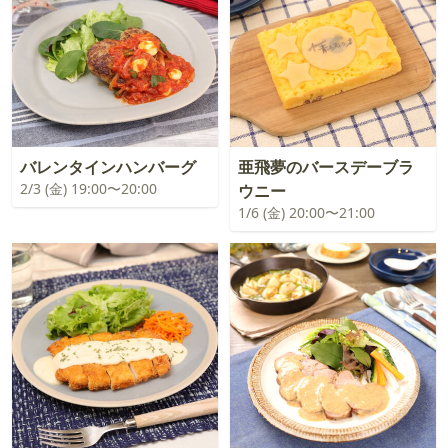
バレンタインハンバーグ
亜飛夢のバースデーブラ
2/3 (金) 19:00〜20:00
ウニー
1/6 (金) 20:00〜21:00