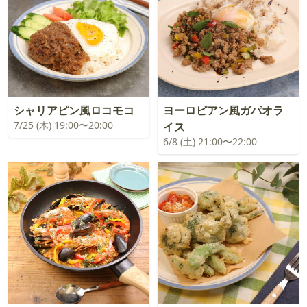
シャリアピン風ロコモコ
ヨーロピアン風ガパオラ
7/25 (木) 19:00〜20:00
イス
6/8 (土) 21:00〜22:00