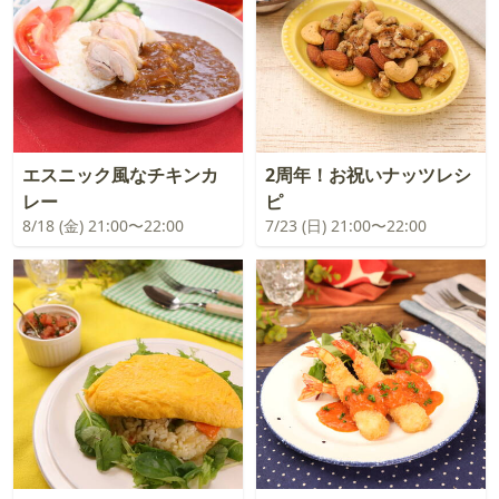
エスニック風なチキンカ
2周年！お祝いナッツレシ
レー
ピ
8/18 (金) 21:00〜22:00
7/23 (日) 21:00〜22:00