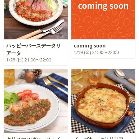
ハッピーバースデータリ
coming soon
1/19 (金) 21:00〜22:00
アータ
1/28 (日) 21:00〜22:00