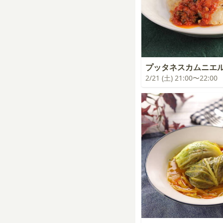
プッタネスカムニエ
2/21 (土) 21:00〜22:00