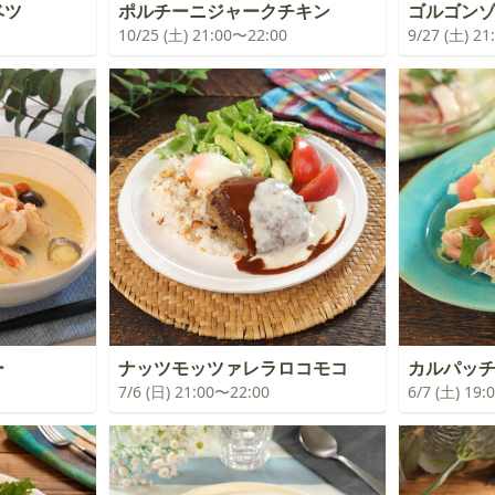
ベツ
ポルチーニジャークチキン
ゴルゴン
10/25 (土) 21:00〜22:00
9/27 (土) 2
ー
ナッツモッツァレラロコモコ
カルパッ
7/6 (日) 21:00〜22:00
6/7 (土) 19