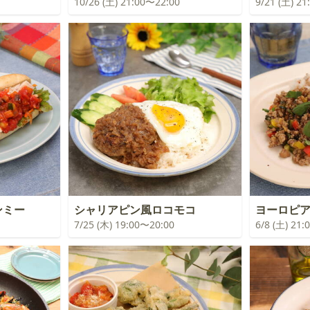
10/26 (土) 21:00〜22:00
9/21 (土) 2
ンミー
シャリアピン風ロコモコ
ヨーロピ
7/25 (木) 19:00〜20:00
6/8 (土) 21