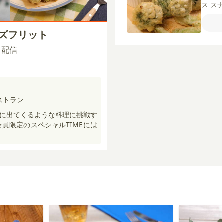
ス
ス
ト
玉
粒）
ーズフリット
薄力
粒）
00 配信
サラ
き黒
【ソー
ストラン
に出てくるような料理に挑戦す
会員限定のスペシャルTIMEには