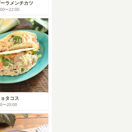
ゾーラメンチカツ
1:00〜22:00
チョタコス
:00〜20:00