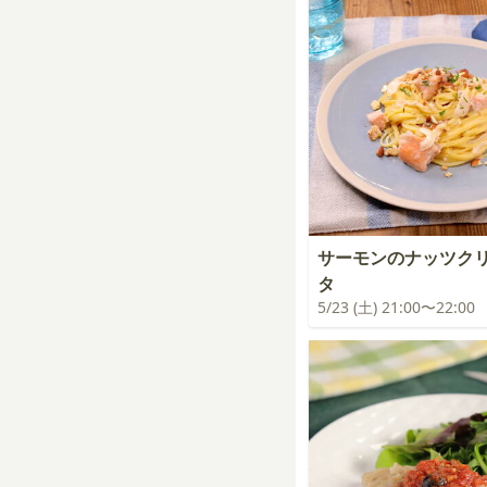
サーモンのナッツク
タ
5/23 (土) 21:00〜22:00