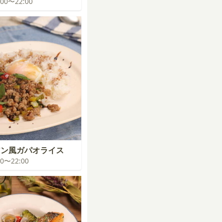
1:00〜22:00
アン風ガパオライス
:00〜22:00