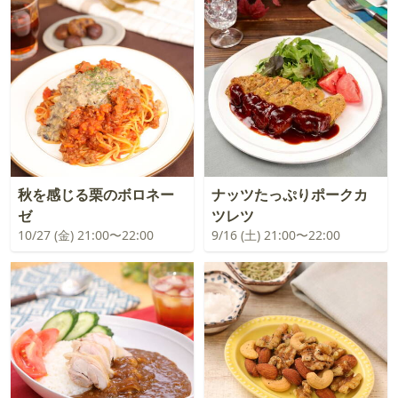
秋を感じる栗のボロネー
ナッツたっぷりポークカ
ゼ
ツレツ
10/27 (金) 21:00〜22:00
9/16 (土) 21:00〜22:00