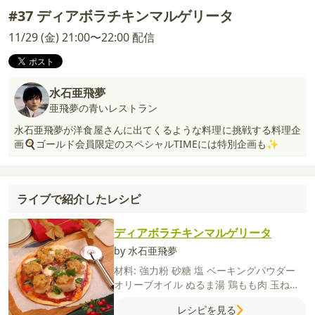
#37 ディアボラチキンマルゲリータ
11/29 (金) 21:00〜22:00 配信
水石亜飛夢
亜飛夢の青いレストラン
水石亜飛夢が洋食屋さんに出てくるような料理に挑戦する料理企
画🍳ゴールド会員限定のスペシャルTIMEには特別企画も✨
ライブで紹介したレシピ
ディアボラチキンマルゲリータ
by 水石亜飛夢
材料:
強力粉
砂糖
塩
ベーキングパウダー
オリーブオイル
ぬるま湯
鶏もも肉
玉ねぎ
パセリ
市販のピザ用ソース
モッツアレラチ
レシピを見る
ーズ
バジル
白ワイン
醤油
コンソメ
【ピザ