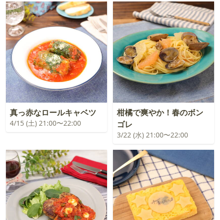
真っ赤なロールキャベツ
柑橘で爽やか！春のボン
4/15 (土) 21:00〜22:00
ゴレ
3/22 (水) 21:00〜22:00