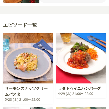
生地】
【ディアボラチキン】
【A】
【トッ
ピング】
エピソード一覧
サーモンのナッツクリー
ラタトゥイユハンバーグ
4/29 (水) 21:00〜22:00
ムパスタ
5/23 (土) 21:00〜22:00