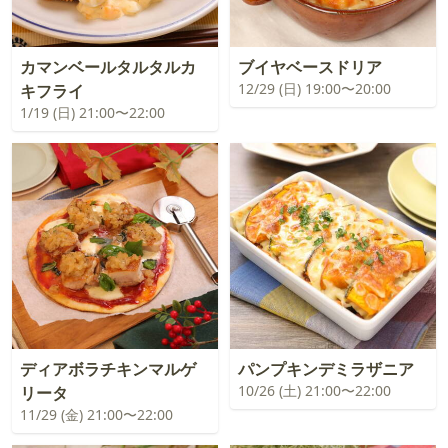
カマンベールタルタルカ
ブイヤベースドリア
12/29 (日) 19:00〜20:00
キフライ
1/19 (日) 21:00〜22:00
ディアボラチキンマルゲ
パンプキンデミラザニア
10/26 (土) 21:00〜22:00
リータ
11/29 (金) 21:00〜22:00