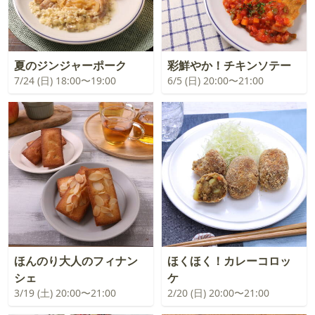
夏のジンジャーポーク
彩鮮やか！チキンソテー
7/24 (日) 18:00〜19:00
6/5 (日) 20:00〜21:00
ほんのり大人のフィナン
ほくほく！カレーコロッ
シェ
ケ
3/19 (土) 20:00〜21:00
2/20 (日) 20:00〜21:00