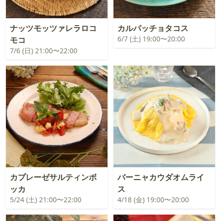
ナッツモッツァレラロコ
カルパッチョタコス
6/7 (土) 19:00〜20:00
モコ
7/6 (日) 21:00〜22:00
カプレーゼサルティンボ
バーニャカウダオムライ
ッカ
ス
5/24 (土) 21:00〜22:00
4/18 (金) 19:00〜20:00