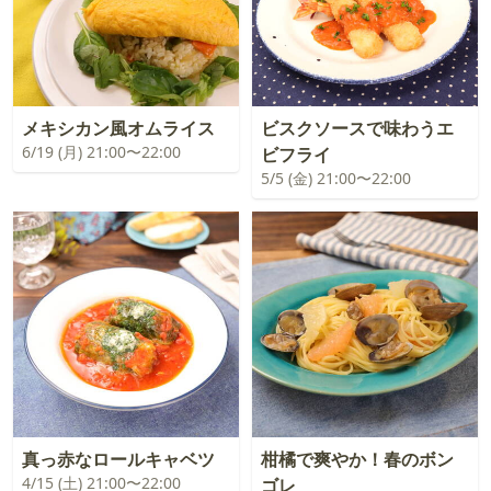
メキシカン風オムライス
ビスクソースで味わうエ
6/19 (月) 21:00〜22:00
ビフライ
5/5 (金) 21:00〜22:00
真っ赤なロールキャベツ
柑橘で爽やか！春のボン
4/15 (土) 21:00〜22:00
ゴレ