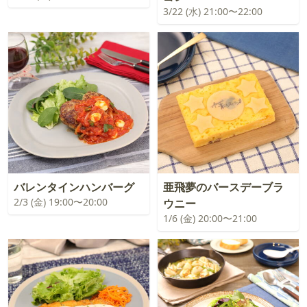
3/22 (水) 21:00〜22:00
バレンタインハンバーグ
亜飛夢のバースデーブラ
2/3 (金) 19:00〜20:00
ウニー
1/6 (金) 20:00〜21:00