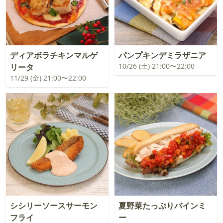
ディアボラチキンマルゲ
パンプキンデミラザニア
10/26 (土) 21:00〜22:00
リータ
11/29 (金) 21:00〜22:00
シシリーソースサーモン
夏野菜たっぷりバインミ
フライ
ー