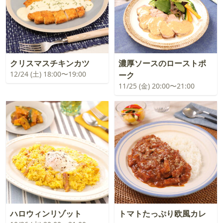
クリスマスチキンカツ
濃厚ソースのローストポ
12/24 (土) 18:00〜19:00
ーク
11/25 (金) 20:00〜21:00
ハロウィンリゾット
トマトたっぷり欧風カレ