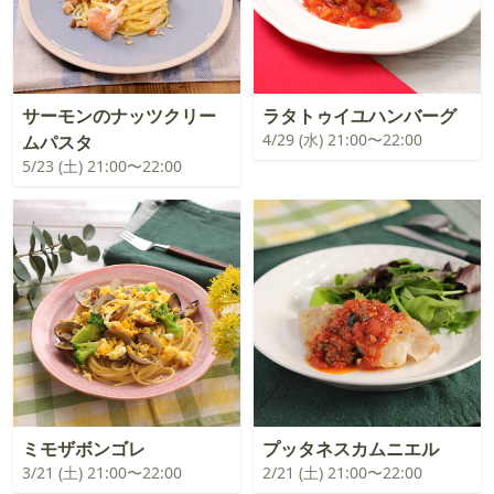
サーモンのナッツクリー
ラタトゥイユハンバーグ
4/29 (水) 21:00〜22:00
ムパスタ
5/23 (土) 21:00〜22:00
ミモザボンゴレ
プッタネスカムニエル
3/21 (土) 21:00〜22:00
2/21 (土) 21:00〜22:00