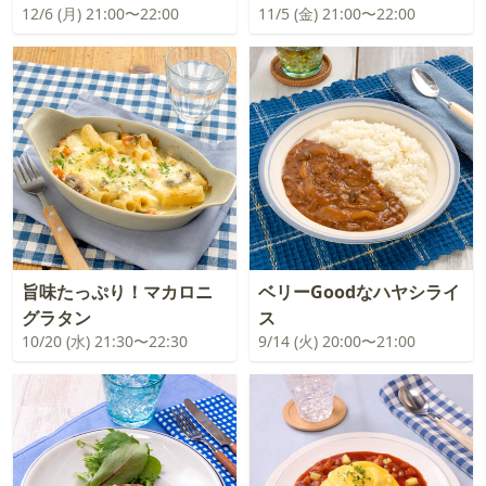
12/6 (月) 21:00〜22:00
11/5 (金) 21:00〜22:00
旨味たっぷり！マカロニ
ベリーGoodなハヤシライ
グラタン
ス
10/20 (水) 21:30〜22:30
9/14 (火) 20:00〜21:00