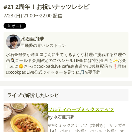
#21 2周年！お祝いナッツレシピ
7/23 (日) 21:00〜22:00 配信
水石亜飛夢
亜飛夢の青いレストラン
水石亜飛夢が洋食屋さんに出てくるような料理に挑戦する料理企
画🍳ゴールド会員限定のスペシャルTIMEには特別企画も✨お楽
しみに😊さらにcookpadLive cafe表参道では観覧配信も❗️詳細
はcookpadLive公式ツイッターを見てね🎵※要予約
ライブで紹介したレシピ
ソルティハーブミックスナッツ
by 水石亜飛夢
材料:
ミックスナッツ（塩付き）
サラダ油
【A】
パセリ（乾燥）
バジル（乾燥）
オレ