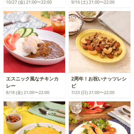
10/27 (金) 21:00〜22:00
9/16 (土) 21:00〜22:00
エスニック風なチキンカ
2周年！お祝いナッツレシ
レー
ピ
8/18 (金) 21:00〜22:00
7/23 (日) 21:00〜22:00