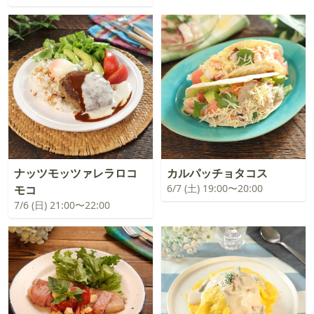
ナッツモッツァレラロコ
カルパッチョタコス
6/7 (土) 19:00〜20:00
モコ
7/6 (日) 21:00〜22:00