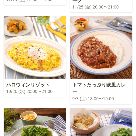
ーク
11/25 (金) 20:00〜21:00
ハロウィンリゾット
トマトたっぷり欧風カレ
10/26 (水) 20:00〜21:00
ー
9/3 (土) 18:00〜19:00