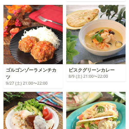
ゴルゴンゾーラメンチカ
ビスクグリーンカレー
8/9 (土) 21:00〜22:00
ツ
9/27 (土) 21:00〜22:00