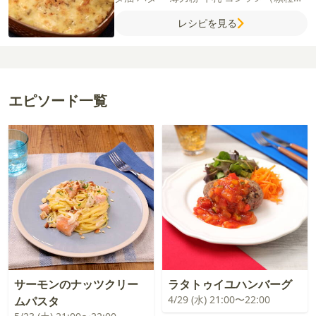
塩
粗びき黒こしょう
温かいごはん
モッツ
レシピを見る
アレラチーズ
カマンベールチーズ
ピザ用チ
ーズ
粉チーズ
粗びき黒こしょう
はちみつ
エピソード一覧
サーモンのナッツクリー
ラタトゥイユハンバーグ
4/29 (水) 21:00〜22:00
ムパスタ