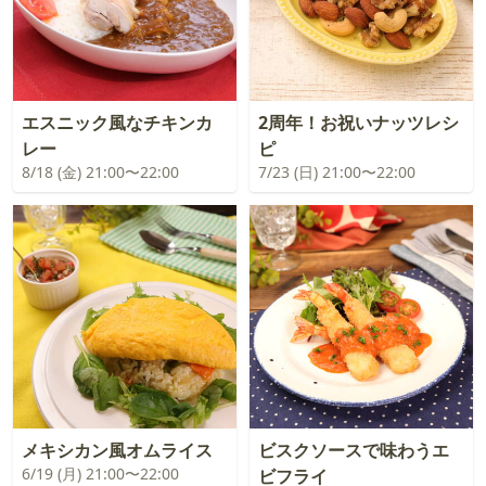
エスニック風なチキンカ
2周年！お祝いナッツレシ
レー
ピ
8/18 (金) 21:00〜22:00
7/23 (日) 21:00〜22:00
メキシカン風オムライス
ビスクソースで味わうエ
6/19 (月) 21:00〜22:00
ビフライ