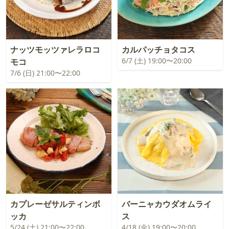
ナッツモッツァレラロコ
カルパッチョタコス
6/7 (土) 19:00〜20:00
モコ
7/6 (日) 21:00〜22:00
カプレーゼサルティンボ
バーニャカウダオムライ
ッカ
ス
5/24 (土) 21:00〜22:00
4/18 (金) 19:00〜20:00