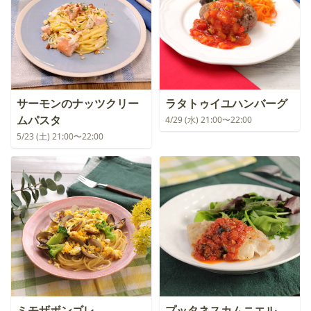
サーモンのナッツクリー
ラタトゥイユハンバーグ
ムパスタ
4/29 (水) 21:00〜22:00
5/23 (土) 21:00〜22:00
ミモザボンゴレ
プッタネスカムニエル