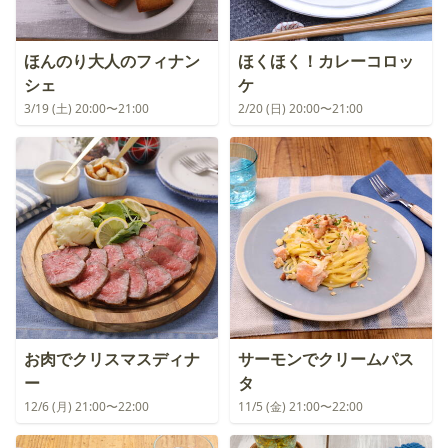
ほんのり大人のフィナン
ほくほく！カレーコロッ
シェ
ケ
3/19 (土) 20:00〜21:00
2/20 (日) 20:00〜21:00
お肉でクリスマスディナ
サーモンでクリームパス
ー
タ
12/6 (月) 21:00〜22:00
11/5 (金) 21:00〜22:00