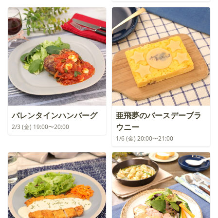
バレンタインハンバーグ
亜飛夢のバースデーブラ
ウニー
2/3 (金) 19:00〜20:00
1/6 (金) 20:00〜21:00