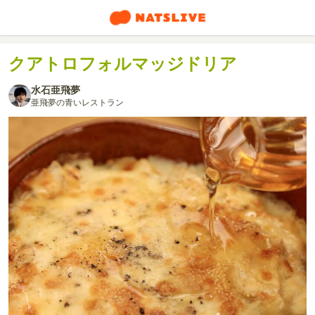
クアトロフォルマッジドリア
水石亜飛夢
亜飛夢の青いレストラン