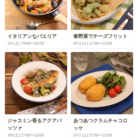
イタリアンなパエリア
春野菜でチーズフリット
5/4 (土) 19:00〜20:00
4/13 (土) 21:00〜22:00
ジャスミン香るアクアパ
あつあつクラムチャコロ
ッツァ
ッケ
3/9 (土) 21:00〜22:00
2/17 (土) 21:00〜22:00