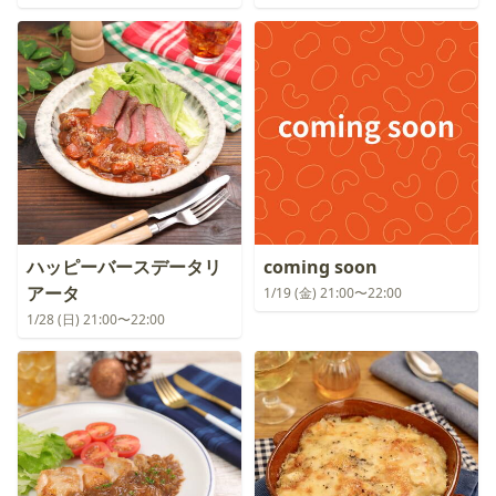
ハッピーバースデータリ
coming soon
アータ
1/19 (金) 21:00〜22:00
1/28 (日) 21:00〜22:00