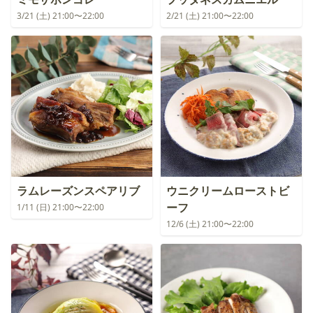
3/21 (土) 21:00〜22:00
2/21 (土) 21:00〜22:00
ラムレーズンスペアリブ
ウニクリームローストビ
ーフ
1/11 (日) 21:00〜22:00
12/6 (土) 21:00〜22:00