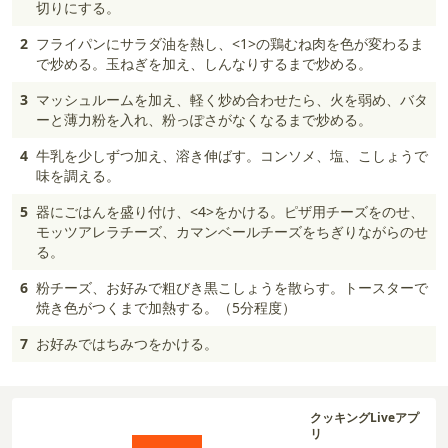
切りにする。
2
フライパンにサラダ油を熱し、<1>の鶏むね肉を色が変わるま
で炒める。玉ねぎを加え、しんなりするまで炒める。
3
マッシュルームを加え、軽く炒め合わせたら、火を弱め、バタ
ーと薄力粉を入れ、粉っぽさがなくなるまで炒める。
4
牛乳を少しずつ加え、溶き伸ばす。コンソメ、塩、こしょうで
味を調える。
5
器にごはんを盛り付け、<4>をかける。ピザ用チーズをのせ、
モッツアレラチーズ、カマンベールチーズをちぎりながらのせ
る。
6
粉チーズ、お好みで粗びき黒こしょうを散らす。トースターで
焼き色がつくまで加熱する。（5分程度）
7
お好みではちみつをかける。
クッキングLiveアプ
リ