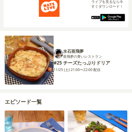
ライブを見るなら今
すぐダウンロード！
水石亜飛夢
亜飛夢の青いレストラン
#25 チーズたっぷりドリア
11/25 (土) 21:00〜22:00 配信
エピソード一覧