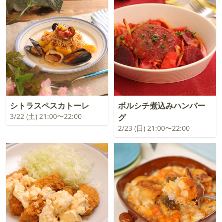
シトラスペスカトーレ
ボルシチ煮込みハンバー
3/22 (土) 21:00〜22:00
グ
2/23 (日) 21:00〜22:00