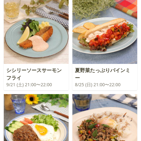
シシリーソースサーモン
夏野菜たっぷりバインミ
フライ
ー
9/21 (土) 21:00〜22:00
8/25 (日) 21:00〜22:00