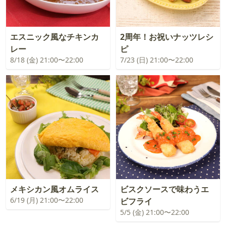
エスニック風なチキンカ
2周年！お祝いナッツレシ
レー
ピ
8/18 (金) 21:00〜22:00
7/23 (日) 21:00〜22:00
メキシカン風オムライス
ビスクソースで味わうエ
6/19 (月) 21:00〜22:00
ビフライ
5/5 (金) 21:00〜22:00