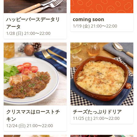
ハッピーバースデータリ
coming soon
1/19 (金) 21:00〜22:00
アータ
1/28 (日) 21:00〜22:00
クリスマスはローストチ
チーズたっぷりドリア
11/25 (土) 21:00〜22:00
キン
12/24 (日) 21:00〜22:00