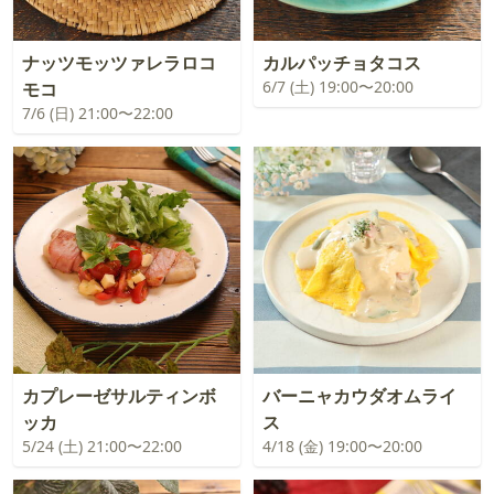
ナッツモッツァレラロコ
カルパッチョタコス
6/7 (土) 19:00〜20:00
モコ
7/6 (日) 21:00〜22:00
カプレーゼサルティンボ
バーニャカウダオムライ
ッカ
ス
5/24 (土) 21:00〜22:00
4/18 (金) 19:00〜20:00