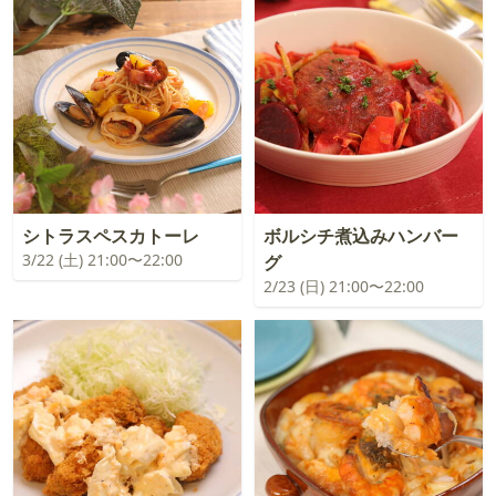
シトラスペスカトーレ
ボルシチ煮込みハンバー
3/22 (土) 21:00〜22:00
グ
2/23 (日) 21:00〜22:00