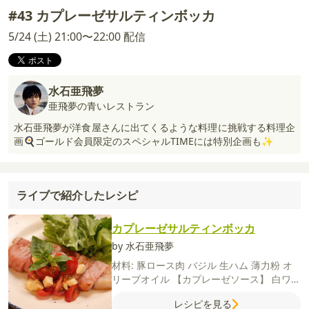
#43 カプレーゼサルティンボッカ
5/24 (土) 21:00〜22:00 配信
水石亜飛夢
亜飛夢の青いレストラン
水石亜飛夢が洋食屋さんに出てくるような料理に挑戦する料理企
画🍳ゴールド会員限定のスペシャルTIMEには特別企画も✨
ライブで紹介したレシピ
カプレーゼサルティンボッカ
by 水石亜飛夢
材料:
豚ロース肉
バジル
生ハム
薄力粉
オ
リーブオイル
【カプレーゼソース】
白ワイ
ン
コンソメ（顆粒）
オリーブオイル
ミニ
レシピを見る
トマト
はちみつ
にんにく（すりおろし）