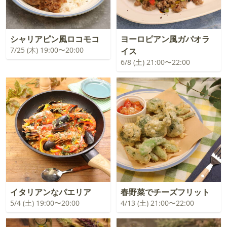
シャリアピン風ロコモコ
ヨーロピアン風ガパオラ
7/25 (木) 19:00〜20:00
イス
6/8 (土) 21:00〜22:00
イタリアンなパエリア
春野菜でチーズフリット
5/4 (土) 19:00〜20:00
4/13 (土) 21:00〜22:00