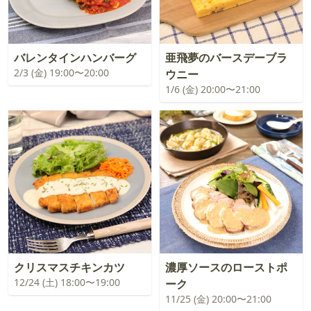
バレンタインハンバーグ
亜飛夢のバースデーブラ
2/3 (金) 19:00〜20:00
ウニー
1/6 (金) 20:00〜21:00
クリスマスチキンカツ
濃厚ソースのローストポ
12/24 (土) 18:00〜19:00
ーク
11/25 (金) 20:00〜21:00