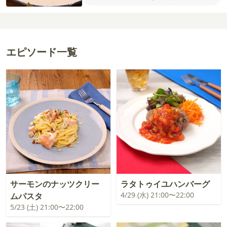
バジル
モッツァレラチーズ
エピソード一覧
サーモンのナッツクリー
ラタトゥイユハンバーグ
4/29 (水) 21:00〜22:00
ムパスタ
5/23 (土) 21:00〜22:00