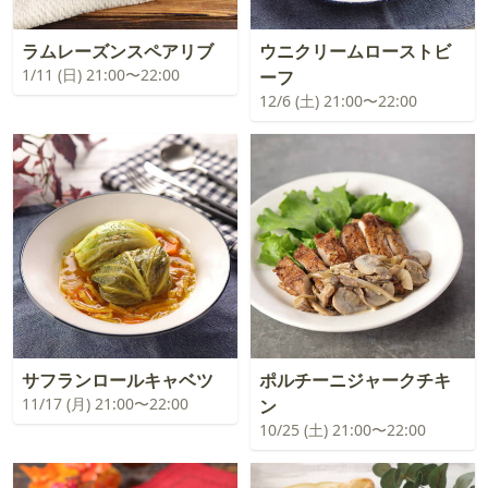
ラムレーズンスペアリブ
ウニクリームローストビ
1/11 (日) 21:00〜22:00
ーフ
12/6 (土) 21:00〜22:00
サフランロールキャベツ
ポルチーニジャークチキ
11/17 (月) 21:00〜22:00
ン
10/25 (土) 21:00〜22:00