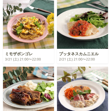
ミモザボンゴレ
プッタネスカムニエル
3/21 (土) 21:00〜22:00
2/21 (土) 21:00〜22:00