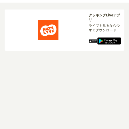
クッキングLiveアプ
リ
ライブを見るなら今
すぐダウンロード！