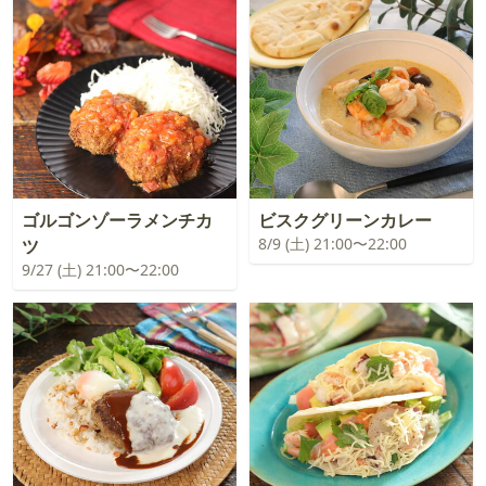
ゴルゴンゾーラメンチカ
ビスクグリーンカレー
8/9 (土) 21:00〜22:00
ツ
9/27 (土) 21:00〜22:00