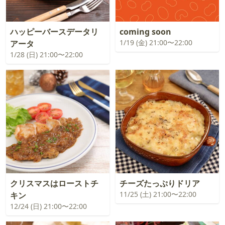
ハッピーバースデータリ
coming soon
1/19 (金) 21:00〜22:00
アータ
1/28 (日) 21:00〜22:00
クリスマスはローストチ
チーズたっぷりドリア
11/25 (土) 21:00〜22:00
キン
12/24 (日) 21:00〜22:00