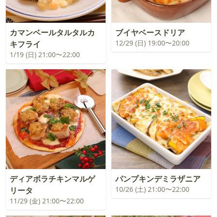
カマンベールタルタルカ
ブイヤベースドリア
12/29 (日) 19:00〜20:00
キフライ
1/19 (日) 21:00〜22:00
ディアボラチキンマルゲ
パンプキンデミラザニア
10/26 (土) 21:00〜22:00
リータ
11/29 (金) 21:00〜22:00