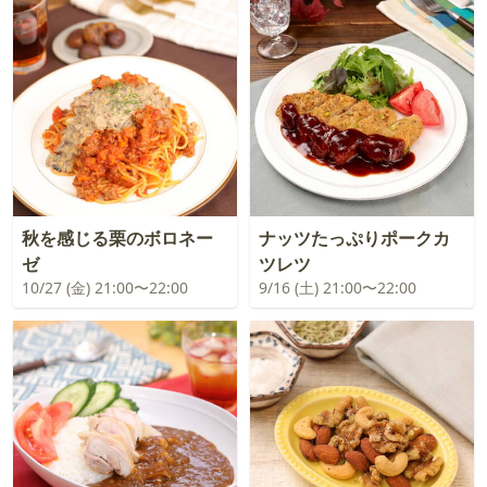
秋を感じる栗のボロネー
ナッツたっぷりポークカ
ゼ
ツレツ
10/27 (金) 21:00〜22:00
9/16 (土) 21:00〜22:00