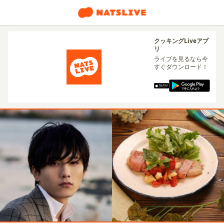
クッキングLiveアプ
リ
ライブを見るなら今
すぐダウンロード！