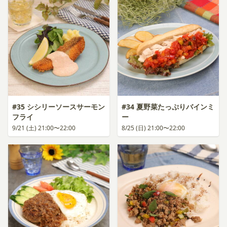
#35 シシリーソースサーモン
#34 夏野菜たっぷりバインミ
フライ
ー
9/21 (土) 21:00〜22:00
8/25 (日) 21:00〜22:00