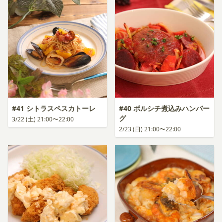
#41 シトラスペスカトーレ
#40 ボルシチ煮込みハンバー
グ
3/22 (土) 21:00〜22:00
2/23 (日) 21:00〜22:00