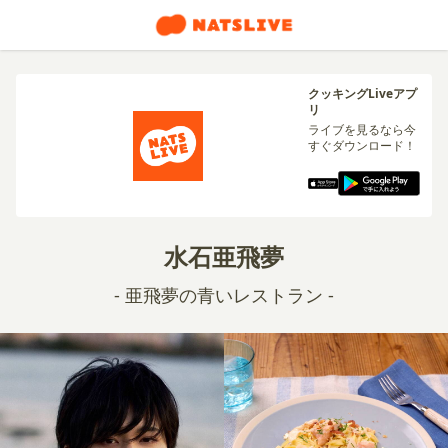
クッキングLiveアプ
リ
ライブを見るなら今
すぐダウンロード！
水石亜飛夢
- 亜飛夢の青いレストラン -