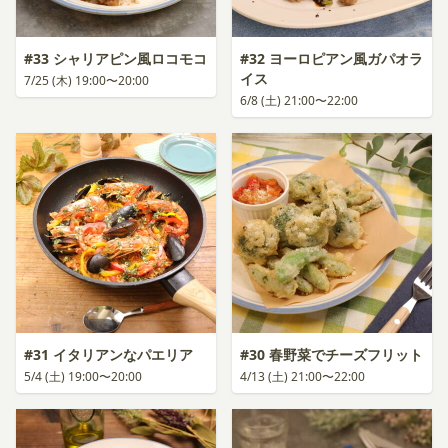
#33 シャリアピン風ロコモコ
#32 ヨーロピアン風ガパオラ
イス
7/25 (木) 19:00〜20:00
6/8 (土) 21:00〜22:00
#31 イタリアンなパエリア
#30 春野菜でチーズフリット
5/4 (土) 19:00〜20:00
4/13 (土) 21:00〜22:00