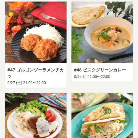
#47 ゴルゴンゾーラメンチカ
#46 ビスクグリーンカレー
ツ
8/9 (土) 21:00〜22:00
9/27 (土) 21:00〜22:00