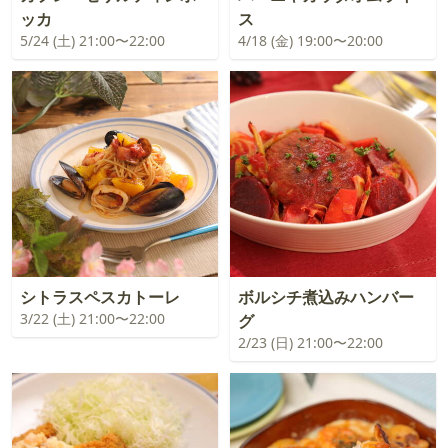
ッカ
ス
5/24 (土) 21:00〜22:00
4/18 (金) 19:00〜20:00
シトラスペスカトーレ
ボルシチ煮込みハンバー
3/22 (土) 21:00〜22:00
グ
2/23 (日) 21:00〜22:00