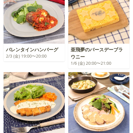
バレンタインハンバーグ
亜飛夢のバースデーブラ
2/3 (金) 19:00〜20:00
ウニー
1/6 (金) 20:00〜21:00