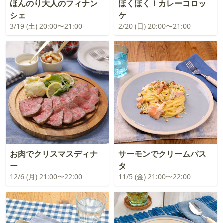
ほんのり大人のフィナン
ほくほく！カレーコロッ
シェ
ケ
3/19 (土) 20:00〜21:00
2/20 (日) 20:00〜21:00
お肉でクリスマスディナ
サーモンでクリームパス
ー
タ
12/6 (月) 21:00〜22:00
11/5 (金) 21:00〜22:00