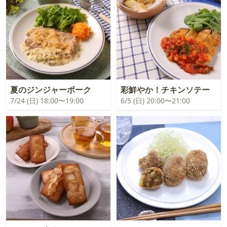
夏のジンジャーポーク
彩鮮やか！チキンソテー
7/24 (日) 18:00〜19:00
6/5 (日) 20:00〜21:00