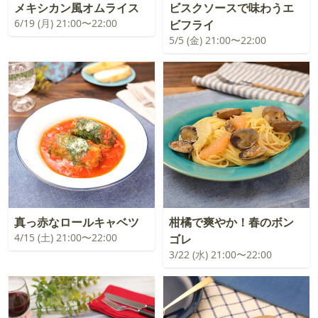
メキシカン風オムライス
ビスクソースで味わうエ
6/19 (月) 21:00〜22:00
ビフライ
5/5 (金) 21:00〜22:00
真っ赤なロールキャベツ
柑橘で爽やか！春のボン
4/15 (土) 21:00〜22:00
ゴレ
3/22 (水) 21:00〜22:00