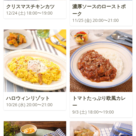
クリスマスチキンカツ
濃厚ソースのローストポ
12/24 (土) 18:00〜19:00
ーク
11/25 (金) 20:00〜21:00
ハロウィンリゾット
トマトたっぷり欧風カレ
10/26 (水) 20:00〜21:00
ー
9/3 (土) 18:00〜19:00