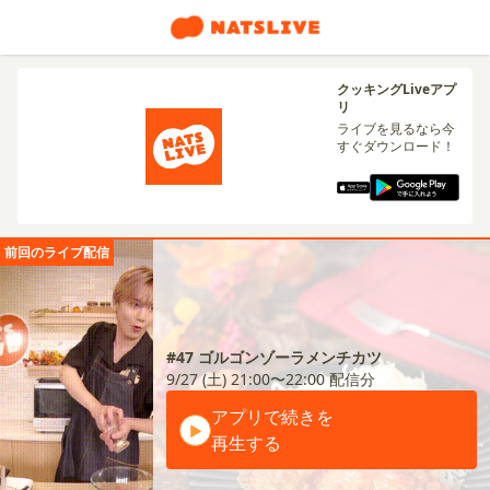
クッキングLiveアプ
リ
ライブを見るなら今
すぐダウンロード！
前回のライブ配信
#47 ゴルゴンゾーラメンチカツ
9/27 (土) 21:00〜22:00
配信分
アプリで続きを
再生する