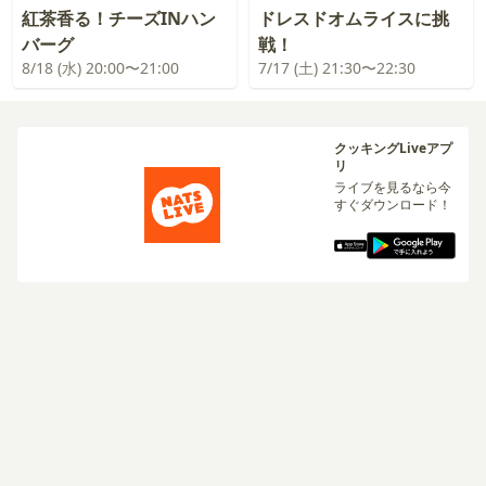
紅茶香る！チーズINハン
ドレスドオムライスに挑
バーグ
戦！
8/18 (水) 20:00〜21:00
7/17 (土) 21:30〜22:30
クッキングLiveアプ
リ
ライブを見るなら今
すぐダウンロード！