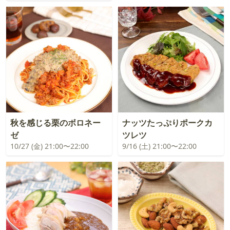
秋を感じる栗のボロネー
ナッツたっぷりポークカ
ゼ
ツレツ
10/27 (金) 21:00〜22:00
9/16 (土) 21:00〜22:00