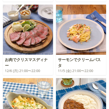
お肉でクリスマスディナ
サーモンでクリームパス
ー
タ
12/6 (月) 21:00〜22:00
11/5 (金) 21:00〜22:00