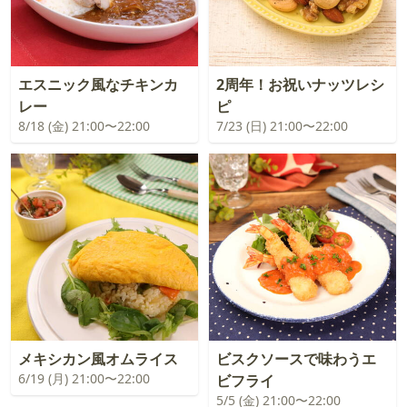
エスニック風なチキンカ
2周年！お祝いナッツレシ
レー
ピ
8/18 (金) 21:00〜22:00
7/23 (日) 21:00〜22:00
メキシカン風オムライス
ビスクソースで味わうエ
6/19 (月) 21:00〜22:00
ビフライ
5/5 (金) 21:00〜22:00