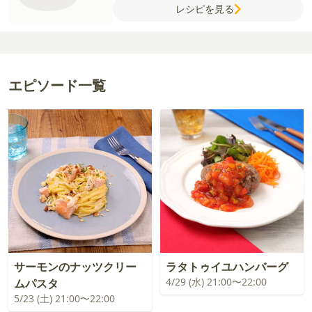
レシピを見る
水
ティーパック（アールグレイ）
【A】
バ
ター
砂糖
コンソメ（顆粒）
【B】
塩
粗挽
き黒こしょう
パン粉
牛乳
エピソード一覧
サーモンのナッツクリー
ラタトゥイユハンバーグ
4/29 (水) 21:00〜22:00
ムパスタ
5/23 (土) 21:00〜22:00