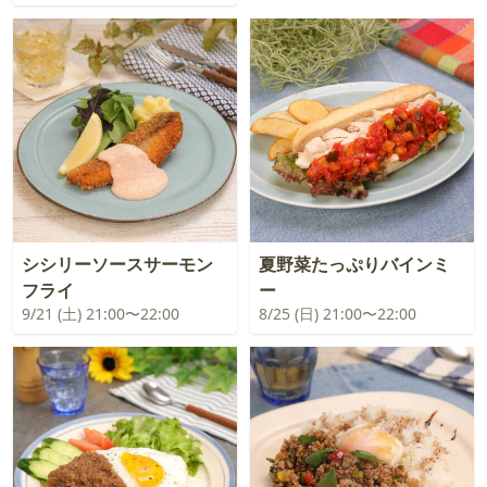
シシリーソースサーモン
夏野菜たっぷりバインミ
フライ
ー
9/21 (土) 21:00〜22:00
8/25 (日) 21:00〜22:00