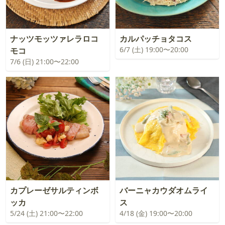
ナッツモッツァレラロコ
カルパッチョタコス
6/7 (土) 19:00〜20:00
モコ
7/6 (日) 21:00〜22:00
カプレーゼサルティンボ
バーニャカウダオムライ
ッカ
ス
5/24 (土) 21:00〜22:00
4/18 (金) 19:00〜20:00