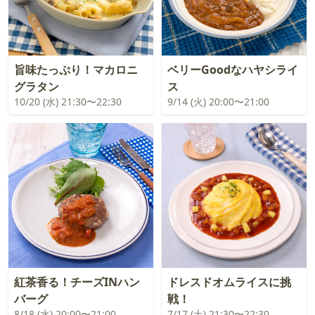
旨味たっぷり！マカロニ
ベリーGoodなハヤシライ
グラタン
ス
10/20 (水) 21:30〜22:30
9/14 (火) 20:00〜21:00
紅茶香る！チーズINハン
ドレスドオムライスに挑
バーグ
戦！
8/18 (水) 20:00〜21:00
7/17 (土) 21:30〜22:30