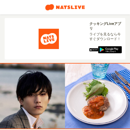
クッキングLiveアプ
リ
ライブを見るなら今
すぐダウンロード！