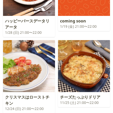
ハッピーバースデータリ
coming soon
1/19 (金) 21:00〜22:00
アータ
1/28 (日) 21:00〜22:00
クリスマスはローストチ
チーズたっぷりドリア
11/25 (土) 21:00〜22:00
キン
12/24 (日) 21:00〜22:00