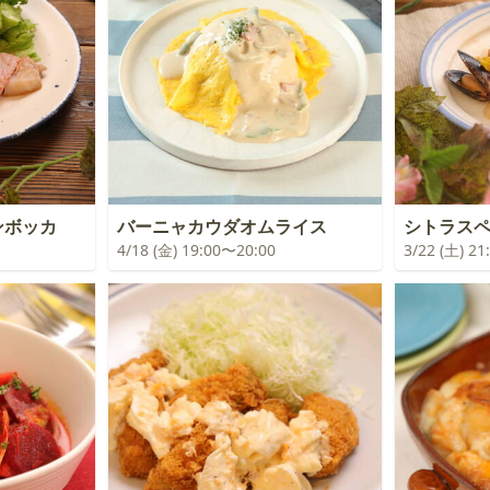
ンボッカ
バーニャカウダオムライス
シトラス
4/18 (金) 19:00〜20:00
3/22 (土) 2