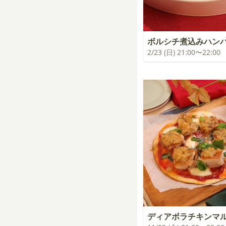
ボルシチ煮込みハン
2/23 (日) 21:00〜22:00
ディアボラチキンマ