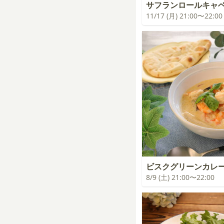
サフランロールキャ
11/17 (月) 21:00〜22:00
ビスクグリーンカレ
8/9 (土) 21:00〜22:00