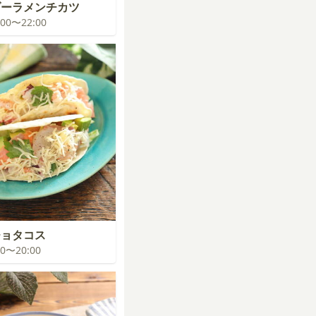
ゾーラメンチカツ
1:00〜22:00
チョタコス
:00〜20:00