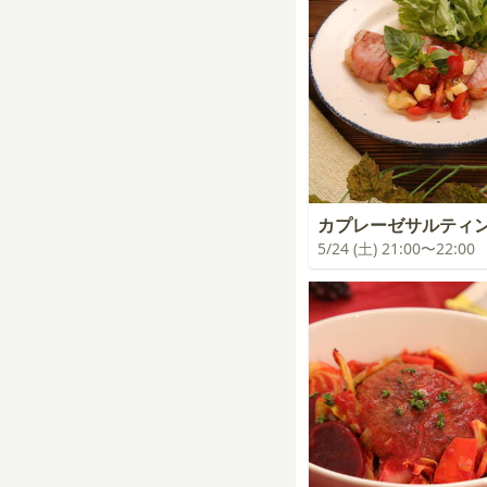
カプレーゼサルティ
5/24 (土) 21:00〜22:00