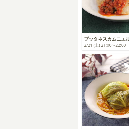
プッタネスカムニエ
2/21 (土) 21:00〜22:00