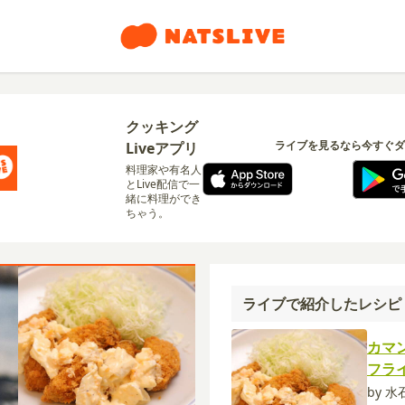
クッキング
ライブを見るなら今すぐダ
Liveアプリ
料理家や有名人
とLive配信で一
緒に料理ができ
ちゃう。
ライブで紹介したレシピ
カマ
フラ
by 