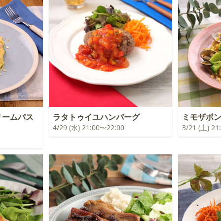
リームパス
ラタトゥイユハンバーグ
ミモザボ
4/29 (水) 21:00〜22:00
3/21 (土) 2