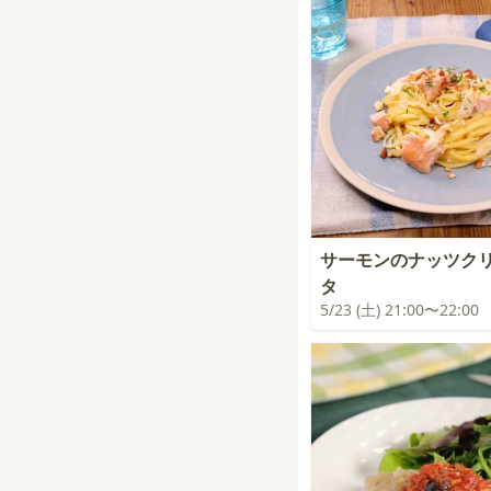
サーモンのナッツク
タ
5/23 (土) 21:00〜22:00