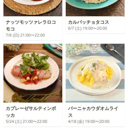
ナッツモッツァレラロコ
カルパッチョタコス
6/7 (土) 19:00〜20:00
モコ
7/6 (日) 21:00〜22:00
カプレーゼサルティンボ
バーニャカウダオムライ
ッカ
ス
5/24 (土) 21:00〜22:00
4/18 (金) 19:00〜20:00