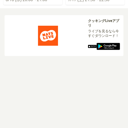
クッキングLiveアプ
リ
ライブを見るなら今
すぐダウンロード！