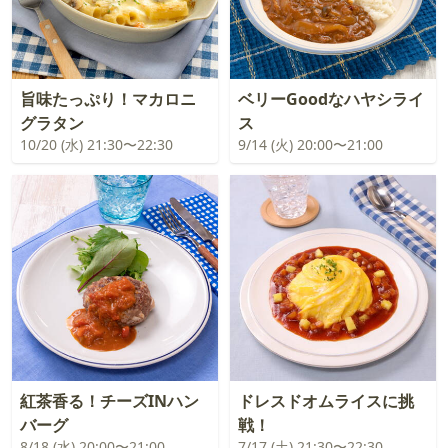
旨味たっぷり！マカロニ
ベリーGoodなハヤシライ
グラタン
ス
10/20 (水) 21:30〜22:30
9/14 (火) 20:00〜21:00
紅茶香る！チーズINハン
ドレスドオムライスに挑
バーグ
戦！
8/18 (水) 20:00〜21:00
7/17 (土) 21:30〜22:30