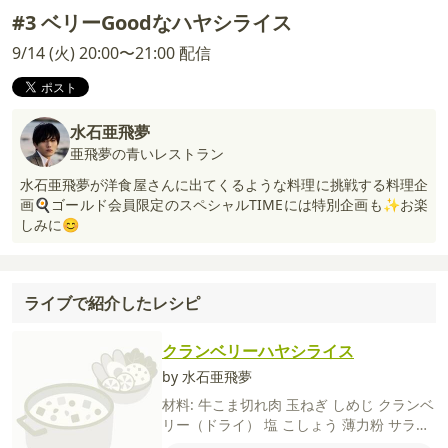
#3 ベリーGoodなハヤシライス
9/14 (火) 20:00〜21:00 配信
水石亜飛夢
亜飛夢の青いレストラン
水石亜飛夢が洋食屋さんに出てくるような料理に挑戦する料理企
画🍳ゴールド会員限定のスペシャルTIMEには特別企画も✨お楽
しみに😊
ライブで紹介したレシピ
クランベリーハヤシライス
by 水石亜飛夢
材料:
牛こま切れ肉
玉ねぎ
しめじ
クランベ
リー（ドライ）
塩
こしょう
薄力粉
サラダ
油
水
ご飯
乾燥パセリ
【A】
ウスターソー