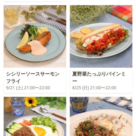
シシリーソースサーモン
夏野菜たっぷりバインミ
フライ
ー
9/21 (土) 21:00〜22:00
8/25 (日) 21:00〜22:00