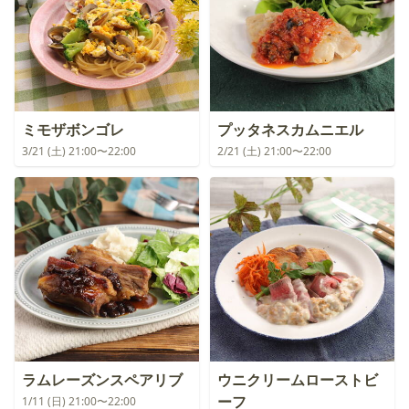
ミモザボンゴレ
プッタネスカムニエル
3/21 (土) 21:00〜22:00
2/21 (土) 21:00〜22:00
ラムレーズンスペアリブ
ウニクリームローストビ
ーフ
1/11 (日) 21:00〜22:00