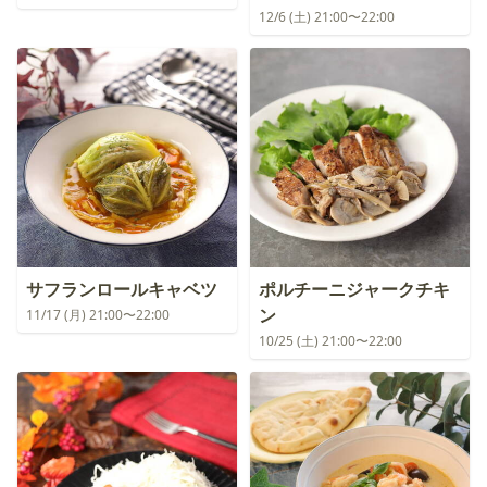
12/6 (土) 21:00〜22:00
サフランロールキャベツ
ポルチーニジャークチキ
ン
11/17 (月) 21:00〜22:00
10/25 (土) 21:00〜22:00