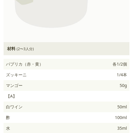
材料
(2〜3人分)
パプリカ（赤・黄）
各1/2個
ズッキーニ
1/4本
マンゴー
50g
【A】
白ワイン
50ml
酢
100ml
水
35ml