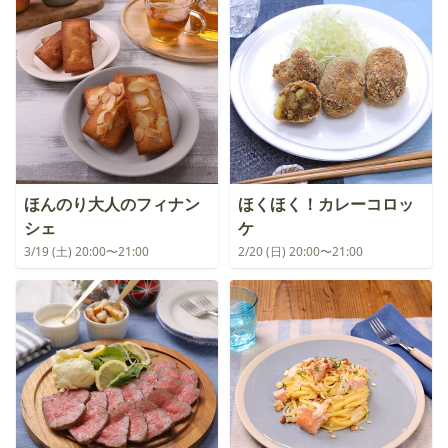
ほんのり大人のフィナン
ほくほく！カレーコロッ
シェ
ケ
3/19 (土) 20:00〜21:00
2/20 (日) 20:00〜21:00