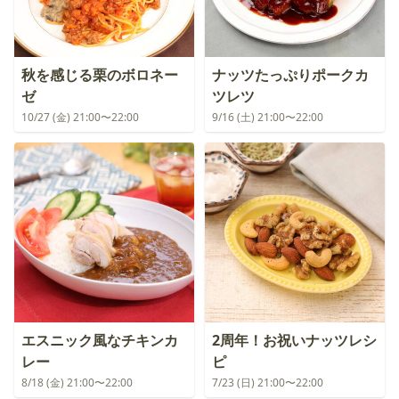
秋を感じる栗のボロネー
ナッツたっぷりポークカ
ゼ
ツレツ
10/27 (金) 21:00〜22:00
9/16 (土) 21:00〜22:00
エスニック風なチキンカ
2周年！お祝いナッツレシ
レー
ピ
8/18 (金) 21:00〜22:00
7/23 (日) 21:00〜22:00