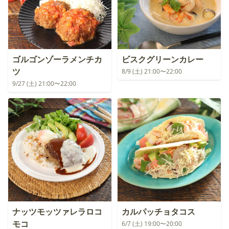
ゴルゴンゾーラメンチカ
ビスクグリーンカレー
ツ
8/9 (土) 21:00〜22:00
9/27 (土) 21:00〜22:00
ナッツモッツァレラロコ
カルパッチョタコス
モコ
6/7 (土) 19:00〜20:00