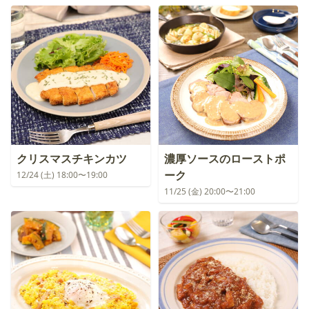
クリスマスチキンカツ
濃厚ソースのローストポ
ーク
12/24 (土) 18:00〜19:00
11/25 (金) 20:00〜21:00