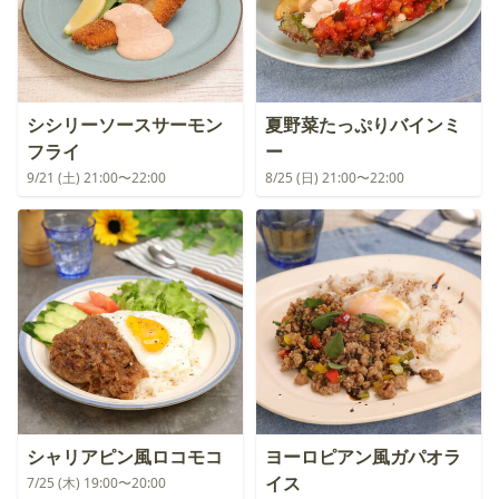
シシリーソースサーモン
夏野菜たっぷりバインミ
フライ
ー
9/21 (土) 21:00〜22:00
8/25 (日) 21:00〜22:00
シャリアピン風ロコモコ
ヨーロピアン風ガパオラ
イス
7/25 (木) 19:00〜20:00