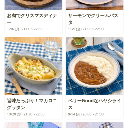
お肉でクリスマスディナ
サーモンでクリームパス
ー
タ
12/6 (月) 21:00〜22:00
11/5 (金) 21:00〜22:00
旨味たっぷり！マカロニ
ベリーGoodなハヤシライ
グラタン
ス
10/20 (水) 21:30〜22:30
9/14 (火) 20:00〜21:00