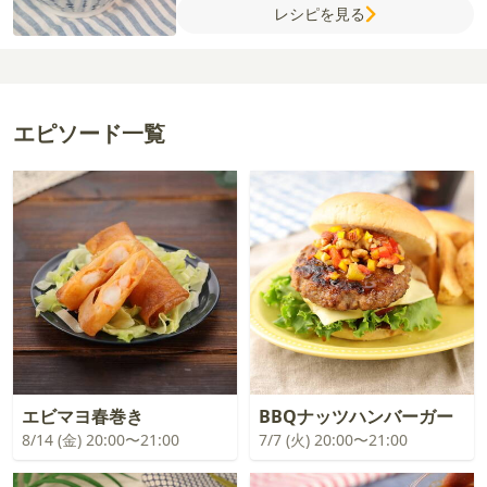
レシピを見る
水
しょうゆ
酒
鶏がらスープの素
チンゲン
サイ
糸唐辛子
ラー油
エピソード一覧
エビマヨ春巻き
BBQナッツハンバーガー
8/14 (金) 20:00〜21:00
7/7 (火) 20:00〜21:00