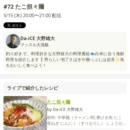
#72 たこ担々麺
5/15 (木) 20:00〜21:00 配信
Da-iCE 大野雄大
マッスル大漁飯
釣り好きで、料理好きな大野雄大の料理番組🐟白米に合う海鮮
料理を紹介します❗️男らしい包丁さばきや腕っぷしは必見✨魚
をおいしく食べよう！
ライブで紹介したレシピ
たこ坦々麺
by Da-iCE 大野雄大
材料:
中華麺（ラーメン用)
豚ひき肉
たこ
長ねぎ
にんにく（すりおろし）
しょうが
（すりおろし）
豆板醤
サラダ油
ニラ
味噌