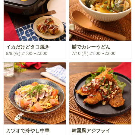
イカだけどタコ焼き
鯖でカレーうどん
8/8 (火) 21:00〜22:00
7/10 (月) 21:00〜22:00
カツオで冷やし中華
韓国風アジフライ