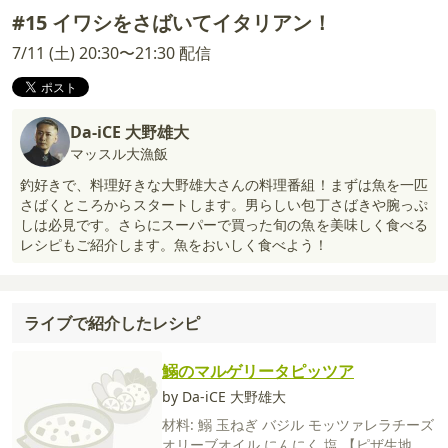
#15 イワシをさばいてイタリアン！
7/11 (土) 20:30〜21:30 配信
Da-iCE 大野雄大
マッスル大漁飯
釣好きで、料理好きな大野雄大さんの料理番組！まずは魚を一匹
さばくところからスタートします。男らしい包丁さばきや腕っぷ
しは必見です。さらにスーパーで買った旬の魚を美味しく食べる
レシピもご紹介します。魚をおいしく食べよう！
ライブで紹介したレシピ
鰯のマルゲリータピッツア
by Da-iCE 大野雄大
材料:
鰯
玉ねぎ
バジル
モッツァレラチーズ
オリーブオイル
にんにく
塩
【ピザ生地】