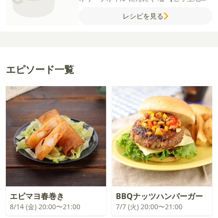
強力粉
薄力粉
オリーブオイル
ぬるま湯
塩
レシピを見る
砂糖
【セミドライトマト】
ミニトマト
塩
オリーブオイル
【ピザソース】
ケチャップ
砂糖
にんにく（チューブ）
オリーブオイル
エピソード一覧
エビマヨ春巻き
BBQナッツハンバーガー
8/14 (金) 20:00〜21:00
7/7 (火) 20:00〜21:00