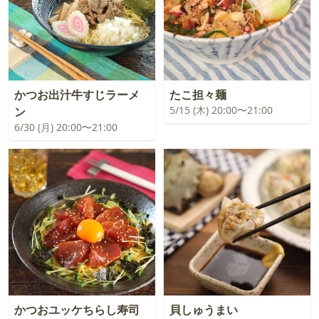
かつお出汁牛すじラーメ
たこ担々麺
5/15 (木) 20:00〜21:00
ン
6/30 (月) 20:00〜21:00
かつおユッケちらし寿司
貝しゅうまい