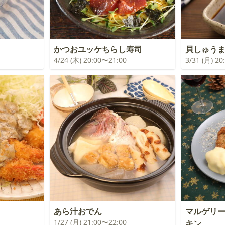
かつおユッケちらし寿司
貝しゅう
4/24 (木) 20:00〜21:00
3/31 (月) 2
あら汁おでん
マルゲリ
1/27 (月) 21:00〜22:00
キン