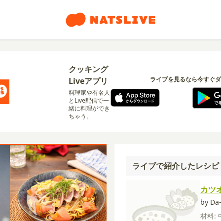
クッキング
ライブを見るなら今すぐダ
Liveアプリ
料理家や有名人
とLive配信で一
緒に料理ができ
ちゃう。
ライブで紹介したレシピ
カツ
by D
材料: