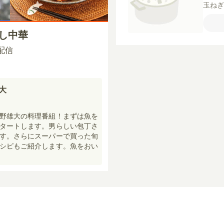
玉ね
にん
りお
やし中華
ろし
【A】
0 配信
卵】
雄大
野雄大の料理番組！まずは魚を
タートします。男らしい包丁さ
す。さらにスーパーで買った旬
シピもご紹介します。魚をおい