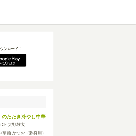
ウンロード！
オのたたき冷やし中華
a-iCE 大野雄大
中華麺
かつお（刺身用）