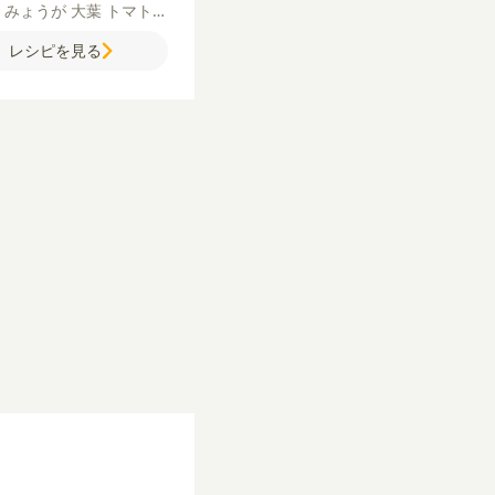
ぎ
みょうが
大葉
トマト
にく
ごま油
しょうが（す
レシピを見る
ろし）
にんにく（すりお
）
【たれ】
みりん
酢
水
しょうゆ
砂糖
【錦糸
卵
牛乳（水でも可）
塩