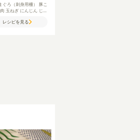
まぐろ（刺身用柵）
豚こ
れ肉
玉ねぎ
にんじん
じゃ
も
卵
パン粉
水
赤ワイン
レシピを見る
ールウ
薄力粉
サラダ油
ご