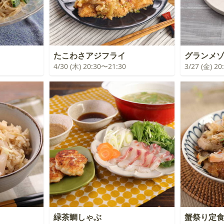
たこわさアジフライ
グランメ
4/30 (木) 20:30〜21:30
3/27 (金) 2
緑茶鯛しゃぶ
蟹祭り定