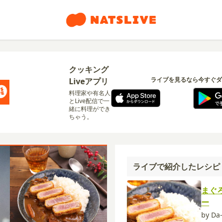
クッキング
ライブを見るなら今すぐダ
Liveアプリ
料理家や有名人
とLive配信で一
緒に料理ができ
ちゃう。
ライブで紹介したレシピ
まぐ
ー
by D