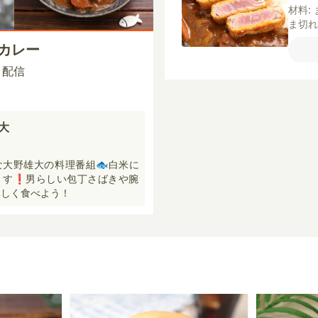
材料:
ま切
がい
ツカレー
カレ
飯
00 配信
雄大
大野雄大の料理番組🐟白米に
す❗️男らしい包丁さばきや腕
しく食べよう！