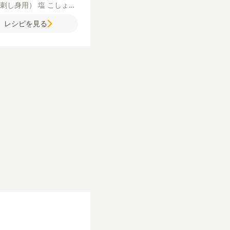
（刺し身用）
塩
こしょう
粉
溶き卵
パン粉
油
ご飯
レシピを見る
け合せ】
かいわれ大根
ミ
マト
【さっぱりタレ】
ポ
しょうゆ
はちみつ
おろし
うが
【お好みで】
ラー油