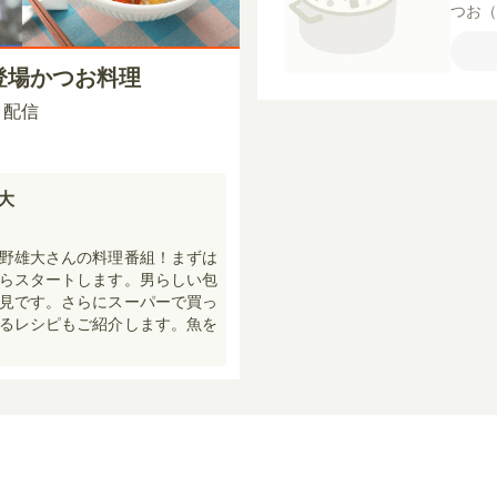
つお
薄力
【付
び登場かつお料理
ニト
ン酢
00 配信
しょ
雄大
野雄大さんの料理番組！まずは
らスタートします。男らしい包
見です。さらにスーパーで買っ
るレシピもご紹介します。魚を