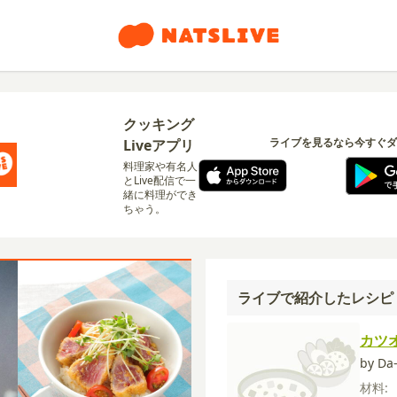
クッキング
ライブを見るなら今すぐダ
Liveアプリ
料理家や有名人
とLive配信で一
緒に料理ができ
ちゃう。
ライブで紹介したレシピ
カツ
by D
材料: