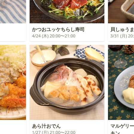
かつおユッケちらし寿司
貝しゅう
4/24 (木) 20:00〜21:00
3/31 (月) 2
あら汁おでん
マルゲリ
1/27 (月) 21:00〜22:00
キン