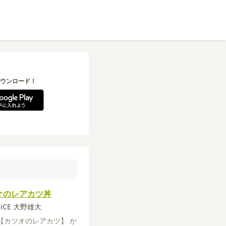
ウンロード！
オのレアカツ丼
a-iCE 大野雄大
【カツオのレアカツ】
か