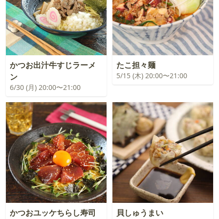
かつお出汁牛すじラーメ
たこ担々麺
5/15 (木) 20:00〜21:00
ン
6/30 (月) 20:00〜21:00
かつおユッケちらし寿司
貝しゅうまい