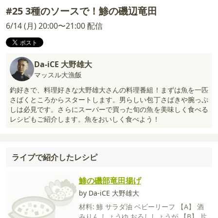
#25 3種のソースで！鯵の磯辺竜田
6/14 (月) 20:00〜21:00 配信
Da-iCE 大野雄大
マッスル大漁飯
釣好きで、料理好きな大野雄大さんの料理番組！まずは魚を一匹
さばくところからスタートします。男らしい包丁さばきや腕っぷ
しは必見です。さらにスーパーで買った旬の魚を美味しく食べる
レシピもご紹介します。魚をおいしく食べよう！
ライブで紹介したレシピ
鯵の磯部竜田揚げ
by Da-iCE 大野雄大
材料:
鯵
サラダ油
ベビーリーフ
【A】
酒
みりん
しょうゆ
おろししょうが
【B】
片