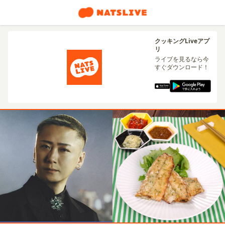
クッキングLiveアプ
リ
ライブを見るなら今
すぐダウンロード！