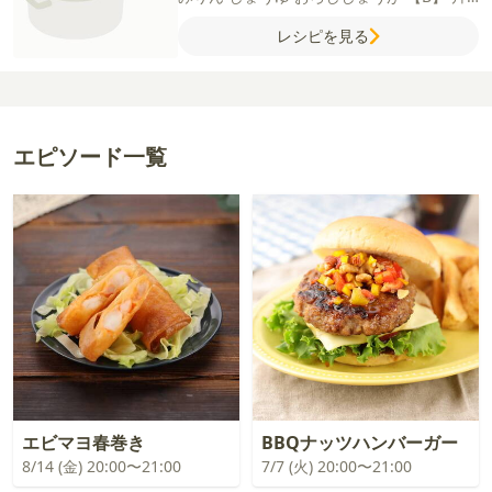
栗粉
青のり
【大葉マヨネーズ】
大葉
マヨ
レシピを見る
ネーズ
【しょうがごまだれ】
みりん
しょ
うゆ
すりごま（白）
おろししょうが
【ト
マトタバスコ】
ミニトマト
ケチャップ
お
ろしにんにく
ドライパセリ
タバスコ
エピソード一覧
エビマヨ春巻き
BBQナッツハンバーガー
8/14 (金) 20:00〜21:00
7/7 (火) 20:00〜21:00