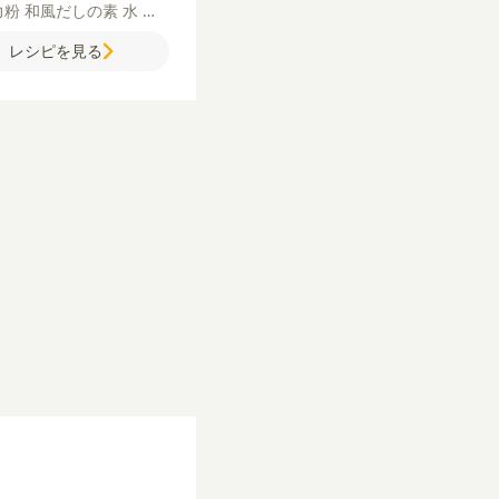
力粉
和風だしの素
水
天
バター
サラダ油
【A】
し
レシピを見る
ゆ
みりん
酒
【B】
水
ッピング】
お好み焼きソ
マヨネーズ
かつお節
青の