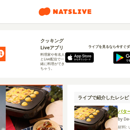
クッキング
ライブを見るなら今すぐダ
Liveアプリ
料理家や有名人
とLive配信で一
緒に料理ができ
ちゃう。
ライブで紹介したレシピ
バタ
by D
材料: