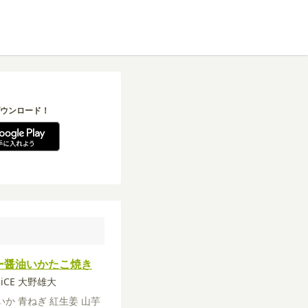
ウンロード！
ー醤油いかたこ焼き
a-iCE 大野雄大
いか
青ねぎ
紅生姜
山芋