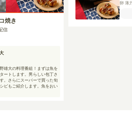
卵
薄
かす
ょう
タコ焼き
【ト
ース
0 配信
り
雄大
野雄大の料理番組！まずは魚を
タートします。男らしい包丁さ
す。さらにスーパーで買った旬
シピもご紹介します。魚をおい