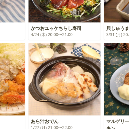
かつおユッケちらし寿司
貝しゅう
4/24 (木) 20:00〜21:00
3/31 (月) 2
あら汁おでん
マルゲリ
1/27 (月) 21:00〜22:00
キン