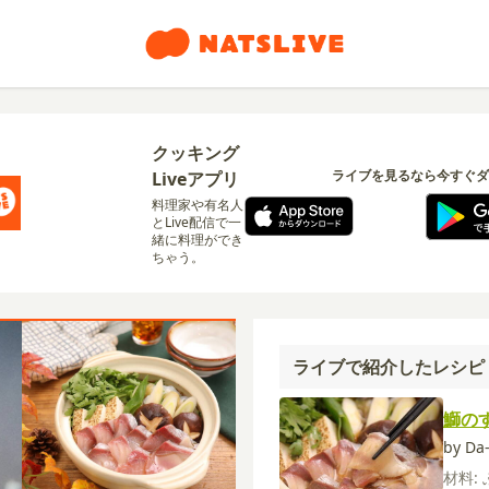
クッキング
ライブを見るなら今すぐダ
Liveアプリ
料理家や有名人
とLive配信で一
緒に料理ができ
ちゃう。
ライブで紹介したレシピ
鰤の
by D
材料: