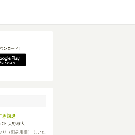
ウンロード！
すき焼き
a-iCE 大野雄大
ぶり（刺身用柵）
しいた