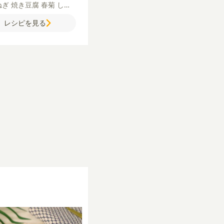
ねぎ
焼き豆腐
春菊
しら
【A】
しょうゆ
みりん
砂
レシピを見る
合わせだし】
水
かつおぶ
布
卵