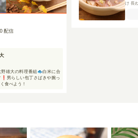
け
長
たき
糖
【
し
昆
:00 配信
雄大
野雄大の料理番組🐟白米に合
❗️男らしい包丁さばきや腕っ
く食べよう！