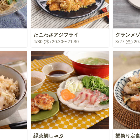
たこわさアジフライ
グランメ
4/30 (木) 20:30〜21:30
3/27 (金) 2
緑茶鯛しゃぶ
蟹祭り定