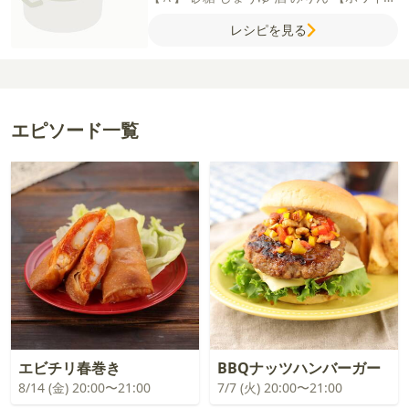
ソース】
玉ねぎ
しめじ
バター
薄力粉
牛乳
レシピを見る
コンソメ（顆粒）
【バターライス】
ご飯
バター
塩
こしょう
【トッピング】
ピザ用
チーズ
粗びき黒こしょう
エピソード一覧
エビチリ春巻き
BBQナッツハンバーガー
8/14 (金) 20:00〜21:00
7/7 (火) 20:00〜21:00