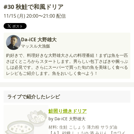
#30 秋鮭で和風ドリア
11/15 (月) 20:00〜21:00 配信
Da-iCE 大野雄大
マッスル大漁飯
釣好きで、料理好きな大野雄大さんの料理番組！まずは魚を一匹
さばくところからスタートします。男らしい包丁さばきや腕っぷ
しは必見です。さらにスーパーで買った旬の魚を美味しく食べる
レシピもご紹介します。魚をおいしく食べよう！
ライブで紹介したレシピ
鮭照り焼きドリア
by Da-iCE 大野雄大
材料:
生鮭
こしょう
薄力粉
サラダ油
【Ａ】
砂糖
しょうゆ
酒
みりん
【ホワイト