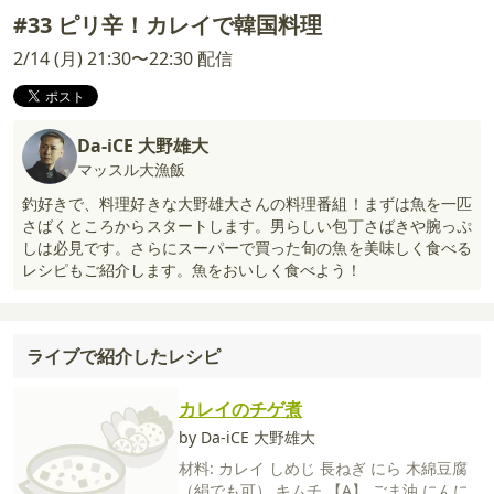
#33 ピリ辛！カレイで韓国料理
2/14 (月) 21:30〜22:30 配信
Da-iCE 大野雄大
マッスル大漁飯
釣好きで、料理好きな大野雄大さんの料理番組！まずは魚を一匹
さばくところからスタートします。男らしい包丁さばきや腕っぷ
しは必見です。さらにスーパーで買った旬の魚を美味しく食べる
レシピもご紹介します。魚をおいしく食べよう！
ライブで紹介したレシピ
カレイのチゲ煮
by Da-iCE 大野雄大
材料:
カレイ
しめじ
長ねぎ
にら
木綿豆腐
（絹でも可）
キムチ
【A】
ごま油
にんに