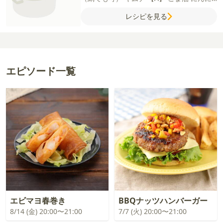
く（すりおろし）
豆板醤
【B】
水
酒
みり
レシピを見る
ん
しょうゆ
砂糖
エピソード一覧
エビマヨ春巻き
BBQナッツハンバーガー
8/14 (金) 20:00〜21:00
7/7 (火) 20:00〜21:00