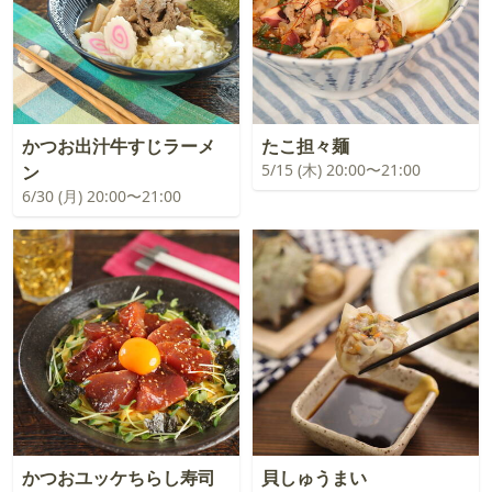
かつお出汁牛すじラーメ
たこ担々麺
5/15 (木) 20:00〜21:00
ン
6/30 (月) 20:00〜21:00
かつおユッケちらし寿司
貝しゅうまい