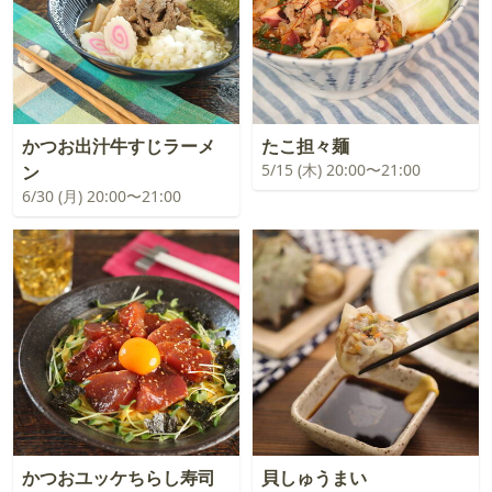
かつお出汁牛すじラーメ
たこ担々麺
5/15 (木) 20:00〜21:00
ン
6/30 (月) 20:00〜21:00
かつおユッケちらし寿司
貝しゅうまい