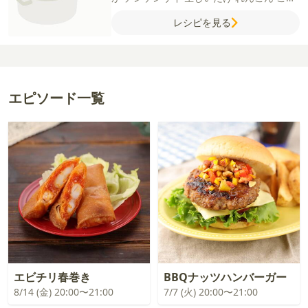
油
小ねぎ（小口切り）
【A】
みりん
料理
レシピを見る
酒
しょうゆ
しょうが（チューブ）
にんに
く（チューブ）
【B】
ポン酢しょうゆ
ごま
油
七味唐辛子
砂糖
エピソード一覧
エビチリ春巻き
BBQナッツハンバーガー
8/14 (金) 20:00〜21:00
7/7 (火) 20:00〜21:00