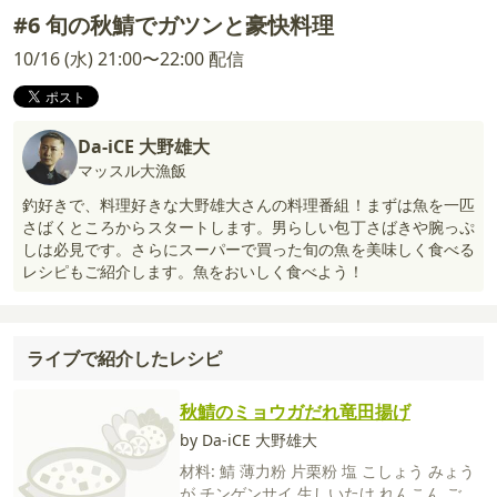
#6 旬の秋鯖でガツンと豪快料理
10/16 (水) 21:00〜22:00 配信
Da-iCE 大野雄大
マッスル大漁飯
釣好きで、料理好きな大野雄大さんの料理番組！まずは魚を一匹
さばくところからスタートします。男らしい包丁さばきや腕っぷ
しは必見です。さらにスーパーで買った旬の魚を美味しく食べる
レシピもご紹介します。魚をおいしく食べよう！
ライブで紹介したレシピ
秋鯖のミョウガだれ竜田揚げ
by Da-iCE 大野雄大
材料:
鯖
薄力粉
片栗粉
塩
こしょう
みょう
が
チンゲンサイ
生しいたけ
れんこん
ごま