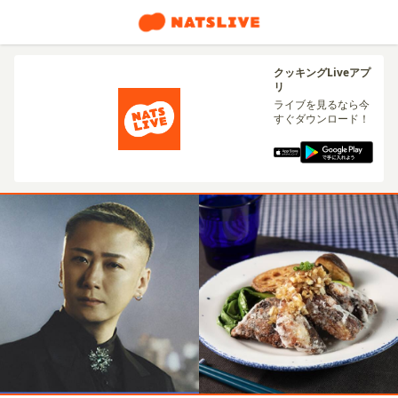
クッキングLiveアプ
リ
ライブを見るなら今
すぐダウンロード！