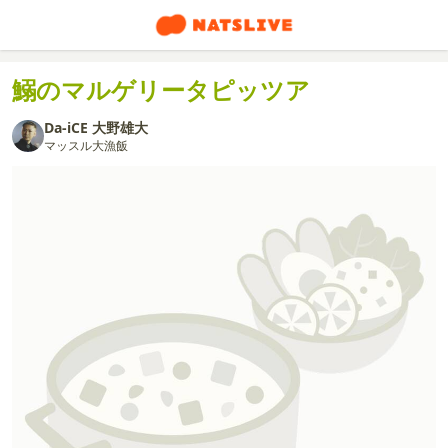
鰯のマルゲリータピッツア
Da-iCE 大野雄大
マッスル大漁飯