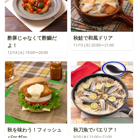
酢豚じゃなくて酢鰤だ
秋鮭で和風ドリア
よ！
11/15 (月) 20:00〜21:00
12/14 (火) 19:00〜20:00
秋を味わう！フィッシュ
秋刀魚でパエリア！
バーガー
9/30 (木) 21:00〜22:00