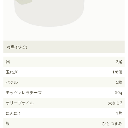
材料
(2人分)
鰯
2尾
玉ねぎ
1/8個
バジル
5枚
モッツァレラチーズ
50g
オリーブオイル
大さじ2
にんにく
1片
塩
ひとつまみ