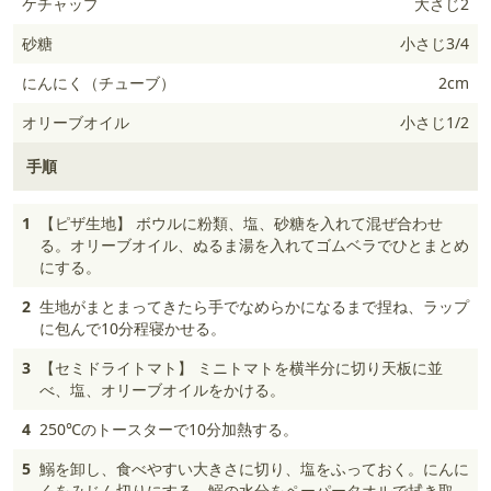
ケチャップ
大さじ2
砂糖
小さじ3/4
にんにく（チューブ）
2cm
オリーブオイル
小さじ1/2
手順
1
【ピザ生地】 ボウルに粉類、塩、砂糖を入れて混ぜ合わせ
る。オリーブオイル、ぬるま湯を入れてゴムベラでひとまとめ
にする。
2
生地がまとまってきたら手でなめらかになるまで捏ね、ラップ
に包んで10分程寝かせる。
3
【セミドライトマト】 ミニトマトを横半分に切り天板に並
べ、塩、オリーブオイルをかける。
4
250℃のトースターで10分加熱する。
5
鰯を卸し、食べやすい大きさに切り、塩をふっておく。にんに
くをみじん切りにする。鰯の水分をペーパータオルで拭き取