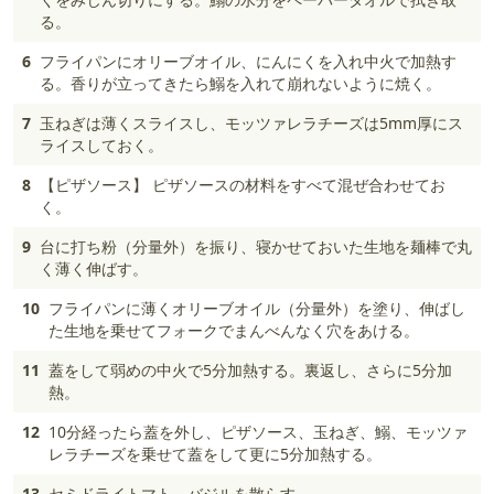
る。
6
フライパンにオリーブオイル、にんにくを入れ中火で加熱す
る。香りが立ってきたら鰯を入れて崩れないように焼く。
7
玉ねぎは薄くスライスし、モッツァレラチーズは5mm厚にス
ライスしておく。
8
【ピザソース】 ピザソースの材料をすべて混ぜ合わせてお
く。
9
台に打ち粉（分量外）を振り、寝かせておいた生地を麺棒で丸
く薄く伸ばす。
10
フライパンに薄くオリーブオイル（分量外）を塗り、伸ばし
た生地を乗せてフォークでまんべんなく穴をあける。
11
蓋をして弱めの中火で5分加熱する。裏返し、さらに5分加
熱。
12
10分経ったら蓋を外し、ピザソース、玉ねぎ、鰯、モッツァ
レラチーズを乗せて蓋をして更に5分加熱する。
13
セミドライトマト、バジルを散らす。