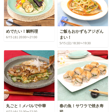
めでたい！鯛料理
ご飯もおかずもアジざん
まい！
6/15 (水) 20:00〜21:00
5/15 (日) 18:30〜19:30
丸ごと！メバルで中華
春の魚！サワラで焼き寿
司
4/22 (金) 21:30〜22:30