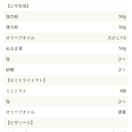
【ピザ生地】
強力粉
50g
薄力粉
50g
オリーブオイル
大さじ1/2
ぬるま湯
50g
塩
少々
砂糖
少々
【セミドライトマト】
ミニトマト
4個
塩
少々
オリーブオイル
適量
【ピザソース】