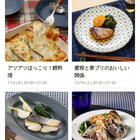
アツアツほっこり！鱈料
蜜柑と寒ブリのおいしい
理
関係
1/16 (木) 20:30〜21:30
12/14 (土) 20:30〜21:30