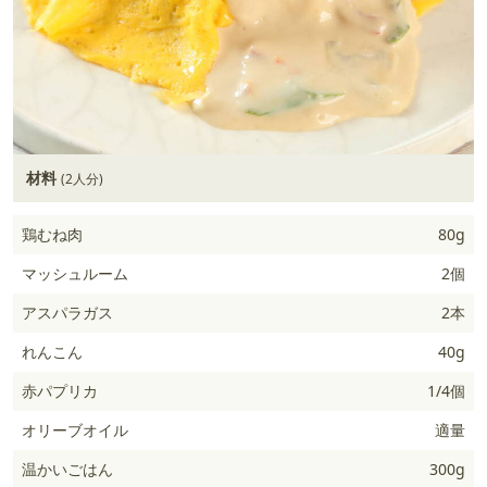
材料
(2人分)
鶏むね肉
80g
マッシュルーム
2個
アスパラガス
2本
れんこん
40g
赤パプリカ
1/4個
オリーブオイル
適量
温かいごはん
300g