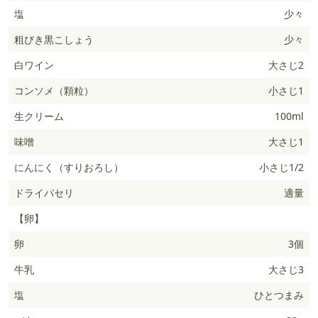
塩
少々
粗びき黒こしょう
少々
白ワイン
大さじ2
コンソメ（顆粒）
小さじ1
生クリーム
100ml
味噌
大さじ1
にんにく（すりおろし）
小さじ1/2
ドライパセリ
適量
【卵】
卵
3個
牛乳
大さじ3
塩
ひとつまみ