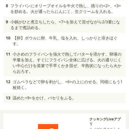
8
フライパンにオリーブオイルを中火で熱し、残りの<2>、<3>
を炒める。火が通ったらにんにく、生クリームを入れる。
9
小鍋がひと煮立ちしたら、<7>を加えて混ぜながら2/3量にな
るまで煮詰める。
10
【卵】ボウルに卵、牛乳、塩を入れ、しっかりと溶きほぐ
す。
11
小さめのフライパンを強火で熱してバターを溶かす。卵液の
半量を加え、すぐにフライパン全体に広げる。火の通りにく
い中心だけを菜箸で手早くかき混ぜ、半熟状になったら火か
らおろす。
12
ゴムベラなどで卵を剥がし、<6>の上にのせる。同様にもう1
枚焼く。
13
温めた<9>をかけ、パセリをふる。
クッキングLiveアプ
リ