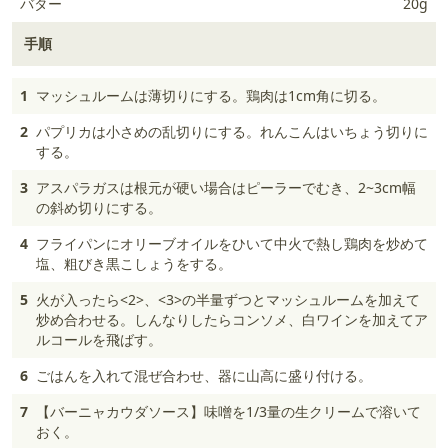
バター
20g
手順
1
マッシュルームは薄切りにする。鶏肉は1cm角に切る。
2
パプリカは小さめの乱切りにする。れんこんはいちょう切りに
する。
3
アスパラガスは根元が硬い場合はピーラーでむき、2~3cm幅
の斜め切りにする。
4
フライパンにオリーブオイルをひいて中火で熱し鶏肉を炒めて
塩、粗びき黒こしょうをする。
5
火が入ったら<2>、<3>の半量ずつとマッシュルームを加えて
炒め合わせる。しんなりしたらコンソメ、白ワインを加えてア
ルコールを飛ばす。
6
ごはんを入れて混ぜ合わせ、器に山高に盛り付ける。
7
【バーニャカウダソース】味噌を1/3量の生クリームで溶いて
おく。