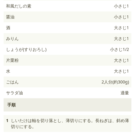
和風だしの素
小さじ1
醤油
小さじ1
酒
大さじ1
みりん
大さじ1
しょうが(すりおろし)
小さじ1/2
片栗粉
大さじ1
水
大さじ1
ごはん
2人分(約300g)
サラダ油
適量
手順
1
しいたけは軸を切り落とし、薄切りにする。長ねぎは、斜め薄
切りにする。