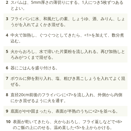
2
スパムは、5mm厚さの薄切りにする。1人につき5枚ずつある
とよい。
3
フライパンに水、和風だしの素、しょうゆ、酒、みりん、しょ
うがを入れてよくかき混ぜる。
4
中火で加熱し、ぐつぐつとしてきたら、<1>を加えて、数分煮
込む。
5
火からおろし、水で溶いた片栗粉を流し入れる。再び加熱しと
ろみがつくまで混ぜる。
6
器にごはんを盛り付ける。
7
ボウルに卵を割り入れ、塩、粗びき黒こしょうを入れてよく混
ぜる。
8
直径20cm前後のフライパンに<7>を流し入れ、外側から内側
にかき混ぜるように火を通す。
9
底面がやや固まったら、表面が半熟のうちに<2>を並べる。
10
表面が乾いてきたら、火からおろし、フライ返しなどで<6>
のご飯の上にのせる。温め直した<5>を上からかける。