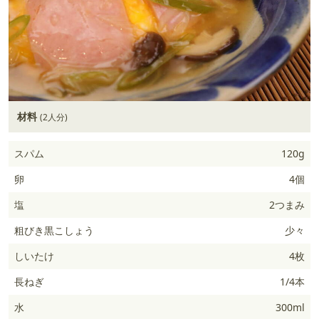
材料
(2人分)
スパム
120g
卵
4個
塩
2つまみ
粗びき黒こしょう
少々
しいたけ
4枚
長ねぎ
1/4本
水
300ml