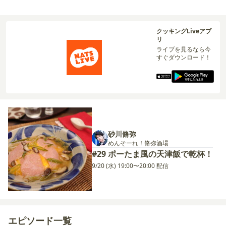
クッキングLiveアプ
リ
ライブを見るなら今
すぐダウンロード！
砂川脩弥
めんそーれ！脩弥酒場
#29 ポーたま風の天津飯で乾杯！
9/20 (水) 19:00〜20:00 配信
エピソード一覧