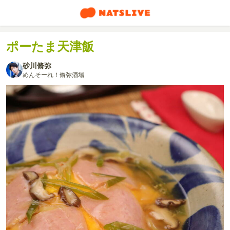
ポーたま天津飯
砂川脩弥
めんそーれ！脩弥酒場