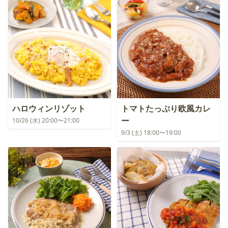
ハロウィンリゾット
トマトたっぷり欧風カレ
ー
10/26 (水) 20:00〜21:00
9/3 (土) 18:00〜19:00