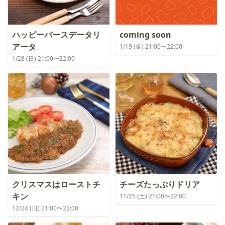
ハッピーバースデータリ
coming soon
アータ
1/19 (金) 21:00〜22:00
1/28 (日) 21:00〜22:00
クリスマスはローストチ
チーズたっぷりドリア
キン
11/25 (土) 21:00〜22:00
12/24 (日) 21:00〜22:00