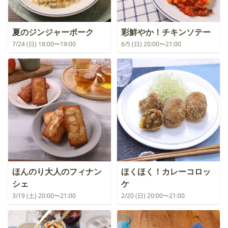
夏のジンジャーポーク
彩鮮やか！チキンソテー
7/24 (日) 18:00〜19:00
6/5 (日) 20:00〜21:00
ほんのり大人のフィナン
ほくほく！カレーコロッ
シェ
ケ
3/19 (土) 20:00〜21:00
2/20 (日) 20:00〜21:00