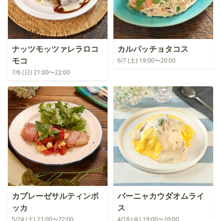
ナッツモッツァレラロコ
カルパッチョタコス
モコ
6/7 (土) 19:00〜20:00
7/6 (日) 21:00〜22:00
カプレーゼサルティンボ
バーニャカウダオムライ
ッカ
ス
5/24 (土) 21:00〜22:00
4/18 (金) 19:00〜20:00