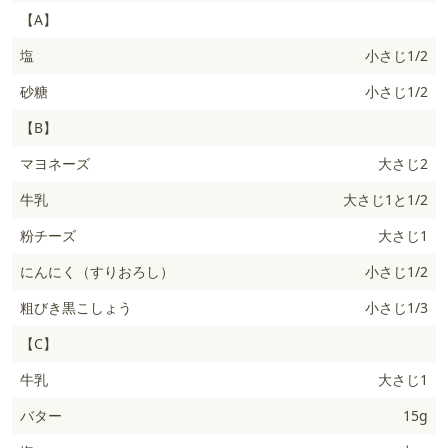
【A】
塩
小さじ1/2
砂糖
小さじ1/2
【B】
マヨネーズ
大さじ2
牛乳
大さじ1と1/2
粉チーズ
大さじ1
にんにく（すりおろし）
小さじ1/2
粗びき黒こしょう
小さじ1/3
【C】
牛乳
大さじ1
バター
15g