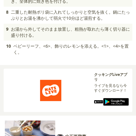
き、全体的に焼き色を付ける。
8
二重した耐熱ポリ袋に入れてしっかりと空気を抜く。鍋にたっ
ぷりとお湯を沸かして弱火で10分ほど湯煎する。
9
お湯から外してそのまま放置し、粗熱が取れたら薄く切り器に
盛り付ける。
10
ベビーリーフ、<6>、飾りのレモンを添える。<1>、<4>を置
く。
クッキングLiveアプ
リ
ライブを見るなら今
すぐダウンロード！