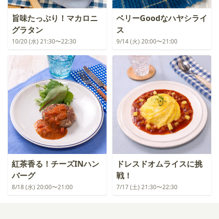
旨味たっぷり！マカロニ
ベリーGoodなハヤシライ
グラタン
ス
10/20 (水) 21:30〜22:30
9/14 (火) 20:00〜21:00
紅茶香る！チーズINハン
ドレスドオムライスに挑
バーグ
戦！
8/18 (水) 20:00〜21:00
7/17 (土) 21:30〜22:30