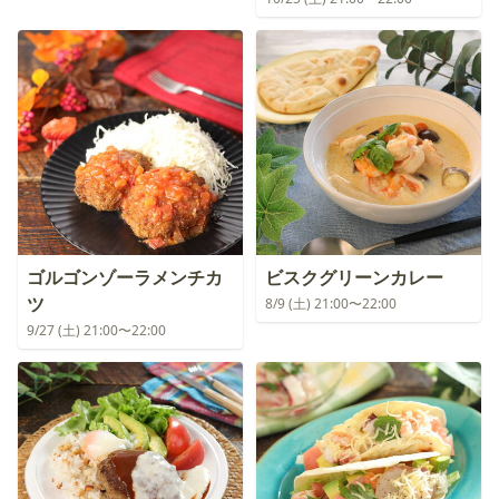
ゴルゴンゾーラメンチカ
ビスクグリーンカレー
ツ
8/9 (土) 21:00〜22:00
9/27 (土) 21:00〜22:00