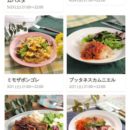
ムパスタ
4/29 (水) 21:00〜22:00
5/23 (土) 21:00〜22:00
ミモザボンゴレ
プッタネスカムニエル
3/21 (土) 21:00〜22:00
2/21 (土) 21:00〜22:00