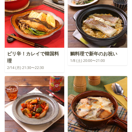
ピリ辛！カレイで韓国料
鯛料理で新年のお祝い
理
1/8 (土) 20:00〜21:00
2/14 (月) 21:30〜22:30