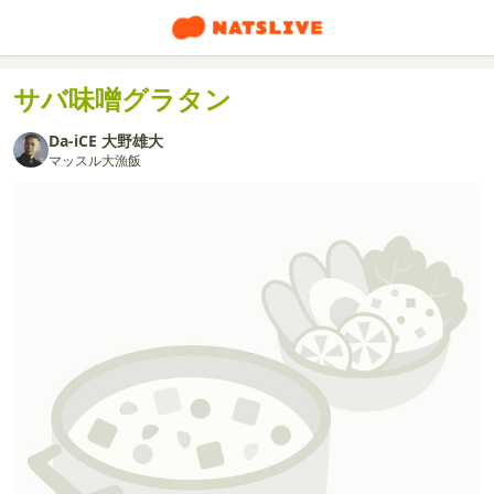
サバ味噌グラタン
Da-iCE 大野雄大
マッスル大漁飯