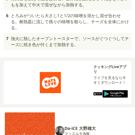
もを加えて中火で混ぜながら加熱する。
6
とろみがついたら大さじ1と1/2の味噌を溶かし混ぜ合わせ
る。耐熱皿に流して残りの味噌を散らし、チーズを全体にかけ
る。
7
強火に熱したオーブントースターで、ソースがぐつぐつしてチ
ーズに焼き色が付くまで加熱する。
クッキングLiveアプ
リ
ライブを見るなら今
すぐダウンロード！
Da-iCE 大野雄大
マッスル大漁飯