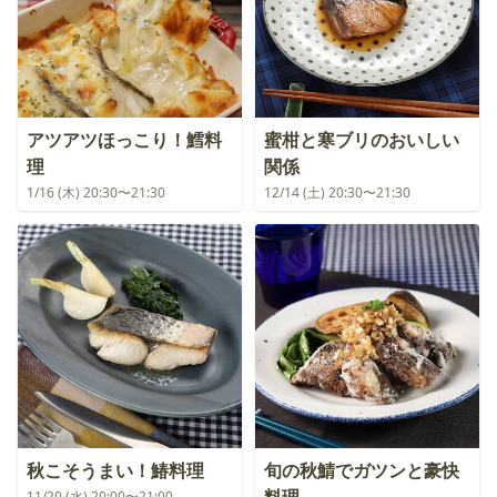
アツアツほっこり！鱈料
蜜柑と寒ブリのおいしい
理
関係
1/16 (木) 20:30〜21:30
12/14 (土) 20:30〜21:30
秋こそうまい！鰆料理
旬の秋鯖でガツンと豪快
11/20 (水) 20:00〜21:00