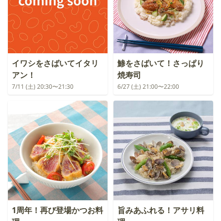
イワシをさばいてイタリ
鯵をさばいて！さっぱり
アン！
焼寿司
7/11 (土) 20:30〜21:30
6/27 (土) 21:00〜22:00
1周年！再び登場かつお料
旨みあふれる！アサリ料