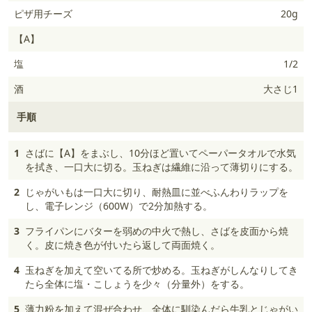
ピザ用チーズ
20g
【A】
塩
1/2
酒
大さじ1
手順
1
さばに【A】をまぶし、10分ほど置いてペーパータオルで水気
を拭き、一口大に切る。玉ねぎは繊維に沿って薄切りにする。
2
じゃがいもは一口大に切り、耐熱皿に並べふんわりラップを
し、電子レンジ（600W）で2分加熱する。
3
フライパンにバターを弱めの中火で熱し、さばを皮面から焼
く。皮に焼き色が付いたら返して両面焼く。
4
玉ねぎを加えて空いてる所で炒める。玉ねぎがしんなりしてき
たら全体に塩・こしょうを少々（分量外）をする。
5
薄力粉を加えて混ぜ合わせ、全体に馴染んだら牛乳とじゃがい