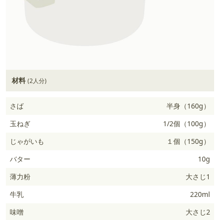
材料
(2人分)
さば
半身（160g）
玉ねぎ
1/2個（100g）
じゃがいも
１個（150g）
バター
10g
薄力粉
大さじ1
牛乳
220ml
味噌
大さじ2