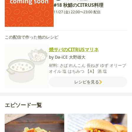
#18 秋鯖のCITRUS料理
11/27 (金) 22:00〜23:00 配信
この配信で作った他のレシピ
焼サバのCITRUSマリネ
by Da-iCE 大野雄大
材料:
さば
れんこん
長ねぎ
ゆず
オリーブ
オイル
塩
はちみつ
【A】
酒
塩
レシピを見る
エピソード一覧