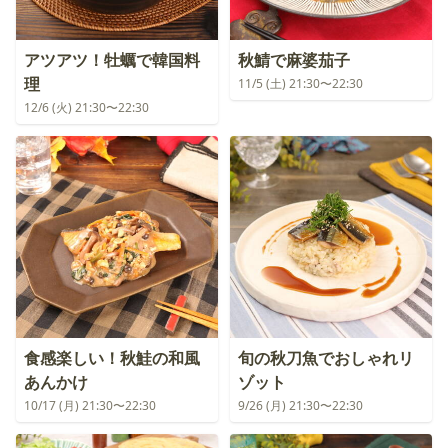
アツアツ！牡蠣で韓国料
秋鯖で麻婆茄子
理
11/5 (土) 21:30〜22:30
12/6 (火) 21:30〜22:30
食感楽しい！秋鮭の和風
旬の秋刀魚でおしゃれリ
あんかけ
ゾット
10/17 (月) 21:30〜22:30
9/26 (月) 21:30〜22:30