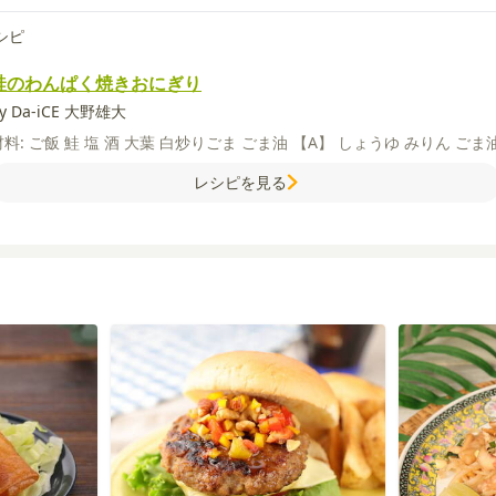
シピ
鮭のわんぱく焼きおにぎり
y Da-iCE 大野雄大
材料:
ご飯
鮭
塩
酒
大葉
白炒りごま
ごま油
【A】
しょうゆ
みりん
ごま
レシピを見る