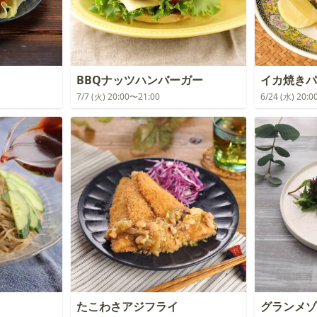
BBQナッツハンバーガー
イカ焼きパ
7/7 (火) 20:00〜21:00
6/24 (水) 20:
たこわさアジフライ
グランメゾ