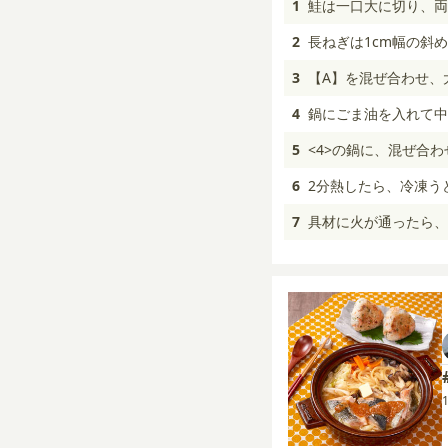
1
鮭は一口大に切り、両
2
長ねぎは1cm幅の斜
3
【A】を混ぜ合わせ、
4
鍋にごま油を入れて中
5
<4>の鍋に、混ぜ合
6
2分熱したら、冷凍う
7
具材に火が通ったら、