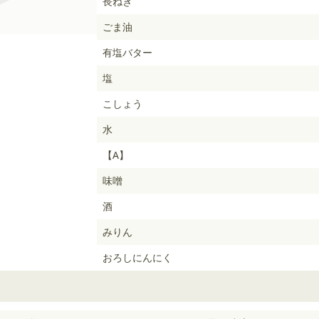
長ねぎ
ごま油
有塩バター
塩
こしょう
水
【A】
味噌
酒
みりん
おろしにんにく