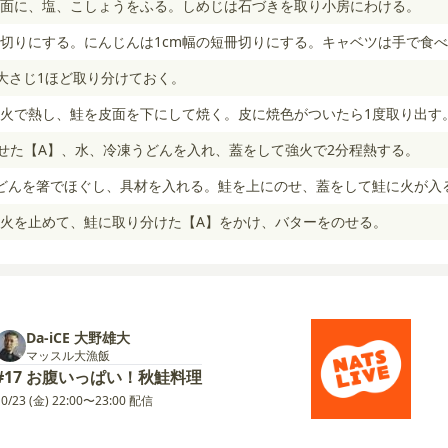
面に、塩、こしょうをふる。しめじは石づきを取り小房にわける。
め切りにする。にんじんは1cm幅の短冊切りにする。キャベツは手で食
大さじ1ほど取り分けておく。
火で熱し、鮭を皮面を下にして焼く。皮に焼色がついたら1度取り出す
わせた【A】、水、冷凍うどんを入れ、蓋をして強火で2分程熱する。
どんを箸でほぐし、具材を入れる。鮭を上にのせ、蓋をして鮭に火が入る
火を止めて、鮭に取り分けた【A】をかけ、バターをのせる。
Da-iCE 大野雄大
マッスル大漁飯
#17 お腹いっぱい！秋鮭料理
10/23 (金) 22:00〜23:00 配信