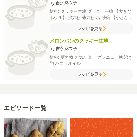
by 吉永麻衣子
材料:
クッキー生地
グラニュー糖
【大きな
ボウル】
強力粉
薄力粉
塩
砂糖
【小さなボ
ウル】
生クリーム
水
ドライイースト
レシピを見る
メロンパンのクッキー生地
by 吉永麻衣子
材料:
薄力粉
無塩バター
グラニュー糖
溶き
卵
バニラオイル
レシピを見る
エピソード一覧