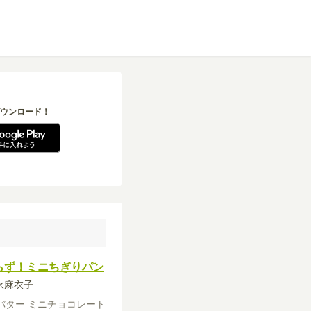
ウンロード！
らず！ミニちぎりパン
吉永麻衣子
バター
ミニチョコレート