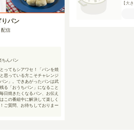
【大
塩
【
たは
ぎりパン
30 配信
楽ちんパン
とってもシアワセ！「パンを焼
と思っている方こそチャレンジ
パン」。できあがったパンは武
残る「おうちパン」になること
毎日焼きたくなるパン、お伝え
はこの番組中に解決して楽しく
！ご質問、お待ちしておりまー