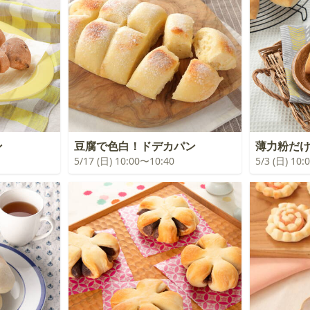
ン
豆腐で色白！ドデカパン
薄力粉だ
5/17 (日) 10:00〜10:40
5/3 (日) 10