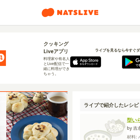
クッキング
ライブを見るなら今すぐダ
Liveアプリ
料理家や有名人
とLive配信で一
緒に料理ができ
ちゃう。
ライブで紹介したレシピ
型い
by 
材料: