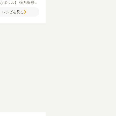
きなボウル】
強力粉
砂糖
小さなボウル】
牛乳（ま
レシピを見る
豆乳）
水
ドライイースト