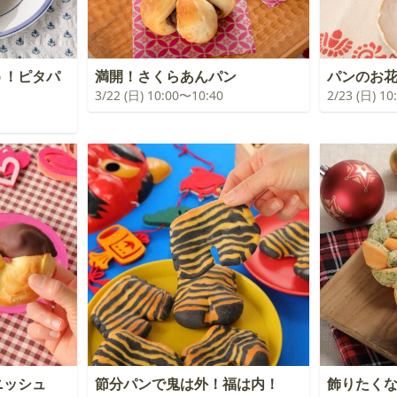
う！ピタパ
満開！さくらあんパン
パンのお
3/22 (日) 10:00〜10:40
2/23 (日) 1
ニッシュ
節分パンで鬼は外！福は内！
飾りたく