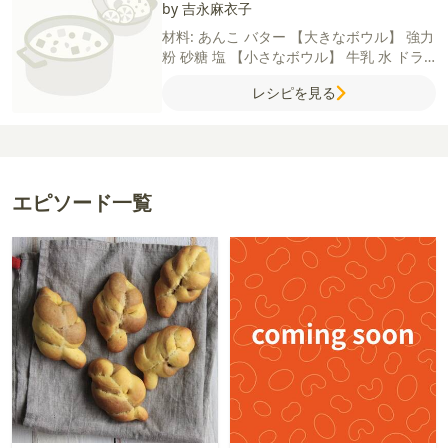
by 吉永麻衣子
材料:
あんこ
バター
【大きなボウル】
強力
粉
砂糖
塩
【小さなボウル】
牛乳
水
ドラ
イイースト
レシピを見る
エピソード一覧