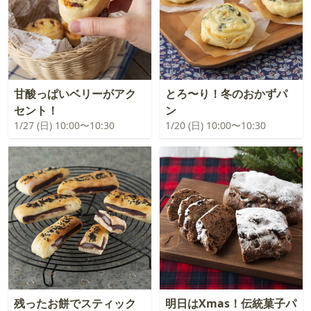
甘酸っぱいベリーがアク
とろ〜り！冬のおかずパ
セント！
ン
1/27 (日) 10:00〜10:30
1/20 (日) 10:00〜10:30
残ったお餅でスティック
明日はXmas！伝統菓子パ