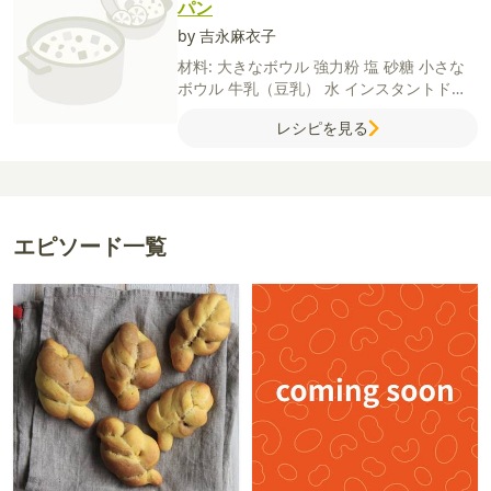
パン
by 吉永麻衣子
材料:
大きなボウル
強力粉
塩
砂糖
小さな
ボウル
牛乳（豆乳）
水
インスタントドラ
イイースト
その他
バター
中に入れるチー
レシピを見る
ズ
とろけるスライスチーズ
エピソード一覧