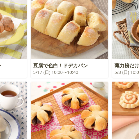
ン
豆腐で色白！ドデカパン
薄力粉だ
5/17 (日) 10:00〜10:40
5/3 (日) 10