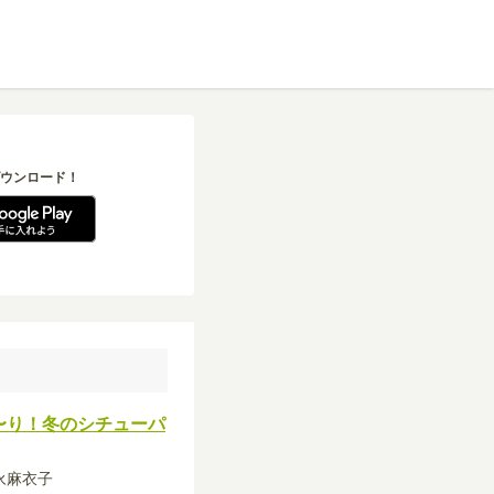
ウンロード！
〜り！冬のシチューパ
吉永麻衣子