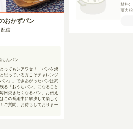
材料:
薄力
ル】
冬のおかずパン
ント
オイ
30 配信
用チー
楽ちんパン
とってもシアワセ！「パンを焼
と思っている方こそチャレンジ
パン」。できあがったパンは武
残る「おうちパン」になること
毎日焼きたくなるパン、お伝え
はこの番組中に解決して楽しく
！ご質問、お待ちしておりまー