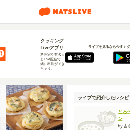
クッキング
ライブを見るなら今すぐダ
Liveアプリ
料理家や有名人
とLive配信で一
緒に料理ができ
ちゃう。
ライブで紹介したレシピ
とろ
ン
by 