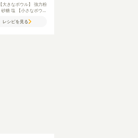
【大きなボウル】
強力粉
粉
砂糖
塩
【小さなボウ
牛乳（豆乳）
水
インスタ
レシピを見る
ドライイースト
オリーブ
ル
【具材】
シチュー
ピザ
ズ