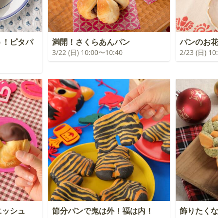
う！ピタパ
満開！さくらあんパン
パンのお
3/22 (日) 10:00〜10:40
2/23 (日) 1
ニッシュ
節分パンで鬼は外！福は内！
飾りたく