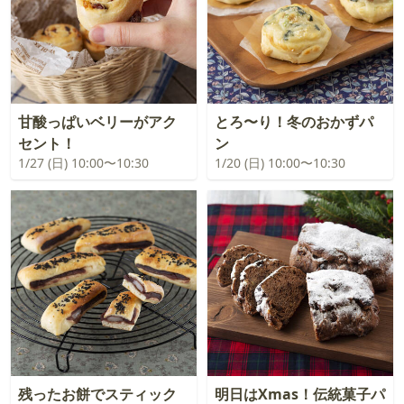
甘酸っぱいベリーがアク
とろ〜り！冬のおかずパ
セント！
ン
1/27 (日) 10:00〜10:30
1/20 (日) 10:00〜10:30
残ったお餅でスティック
明日はXmas！伝統菓子パ