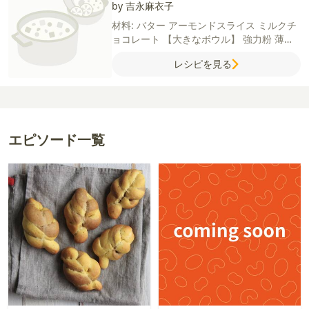
by 吉永麻衣子
材料:
バター
アーモンドスライス
ミルクチ
ョコレート
【大きなボウル】
強力粉
薄力
粉
砂糖
塩
【小さなボウル】
牛乳（または
レシピを見る
豆乳）
水
ドライイースト
エピソード一覧